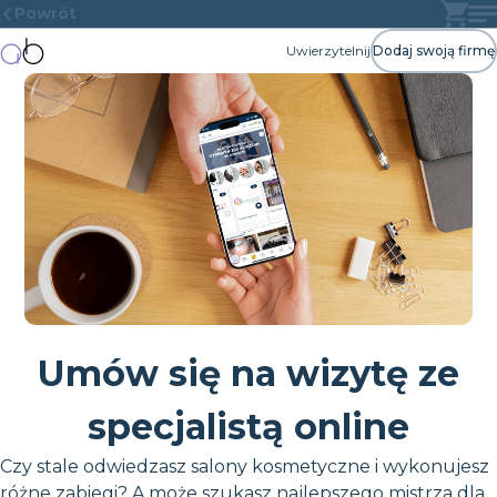
Powrót
Uwierzytelnij
Dodaj swoją firmę
Umów się na wizytę ze
specjalistą online
Czy stale odwiedzasz salony kosmetyczne i wykonujesz
różne zabiegi? A może szukasz najlepszego mistrza dla