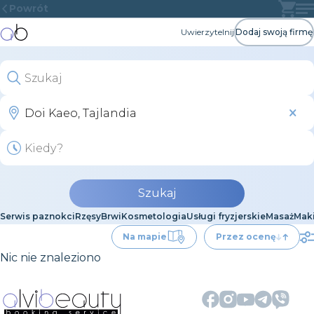
Powrót
Uwierzytelnij
Dodaj swoją firmę
Szukaj
Serwis paznokci
Rzęsy
Brwi
Kosmetologia
Usługi fryzjerskie
Masaż
Maki
Na mapie
Przez ocenę
Nic nie znaleziono