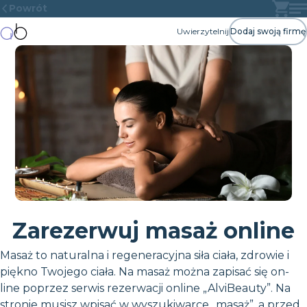
Powrót
Uwierzytelnij
Dodaj swoją firmę
Zarezerwuj masaż online
Masaż to naturalna i regeneracyjna siła ciała, zdrowie i
piękno Twojego ciała. Na masaż można zapisać się on-
line poprzez serwis rezerwacji online „AlviBeauty”. Na
stronie musisz wpisać w wyszukiwarce „masaż”, a przed