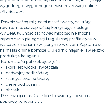
argument, aby zapisać się na masaż online, korzystając z
wygodnego i wygodnego serwisu rezerwacji online
„AlviBeauty”.
Równie ważną rolę pełni masaż twarzy, na który
również możesz zapisać się korzystając z usługi
AlviBeauty. Chcąc zachować młodość nie można
zapominać o pielęgnacji i regularnej profilaktyce w
walce ze zmianami związanymi z wiekiem. Zapisanie się
na masaż online pomoże Ci ujędrnić mięśnie i zwiększyć
produkcję kolagenu.
Kurs masażu potrzebujesz jeśli:
skóra jest wiotka, zwiotczała;
podwójny podbródek;
rozmyta owalna twarz;
cienie pod oczami;
obrzęk.
Rezerwacja masażu online to świetny sposób na
poprawę kondycji ciała.