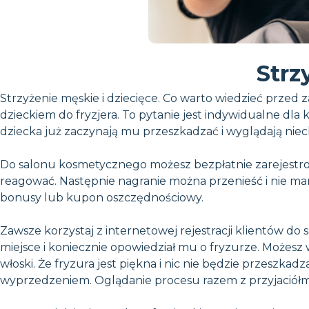
Strz
Strzyżenie męskie i dziecięce. Co warto wiedzieć przed z
dzieckiem do fryzjera. To pytanie jest indywidualne dl
dziecka już zaczynają mu przeszkadzać i wyglądają niech
Do salonu kosmetycznego możesz bezpłatnie zarejestrować
reagować. Następnie nagranie można przenieść i nie ma
bonusy lub kupon oszczędnościowy.
Zawsze korzystaj z internetowej rejestracji klientów do
miejsce i koniecznie opowiedział mu o fryzurze. Możesz wc
włoski. Że fryzura jest piękna i nic nie będzie przeszk
wyprzedzeniem. Oglądanie procesu razem z przyjaciółmi