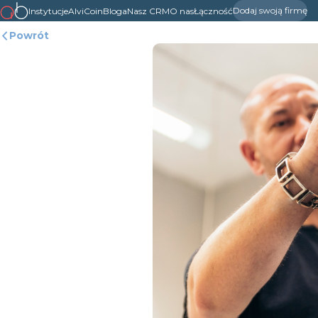
Dodaj swoją firmę
Instytucje
AlviCoin
Bloga
Nasz CRM
O nas
Łączność
Powrót