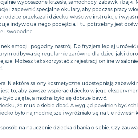
jalnie wyposażone krzesła, samochody, zabawki i bajki. Mu
ję i zapewnić specjalne okulary, aby podczas pracy włos
 rodzice przekazali dziecku właściwe instrukcje i wyjaśnil
je indywidualnego podejścia. I tu potrzebny jest doświa
ne i swobodne.
unek emocji i pogodny nastrój. Do fryzjera lepiej umówić s
znym odbywa się regularnie zarówno dla dzieci jak i dor
ejsze. Możesz też skorzystać z rejestracji online w salo
ć.
ra. Niektóre salony kosmetyczne udostępniają zabawki nie
ze jest to, aby zawsze wspierać dziecko w jego eksperyme
 było zajęte, a można było się dobrze bawić.
iecku, że musi o siebie dbać. A wygląd powinien być sch
ecko było najmodniejsze i wyróżniało się na tle rówieśni
sposób na nauczenie dziecka dbania o siebie. Czy zauważy