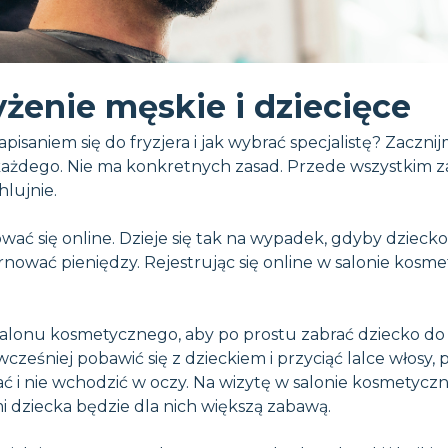
yżenie męskie i dziecięce
apisaniem się do fryzjera i jak wybrać specjalistę? Zaczn
a każdego. Nie ma konkretnych zasad. Przede wszystkim 
lujnie.
 się online. Dzieje się tak na wypadek, gdyby dziecko n
rnować pieniędzy. Rejestrując się online w salonie kos
 salonu kosmetycznego, aby po prostu zabrać dziecko do 
ześniej pobawić się z dzieckiem i przyciąć lalce włosy, po
adzać i nie wchodzić w oczy. Na wizytę w salonie kosmety
 dziecka będzie dla nich większą zabawą.