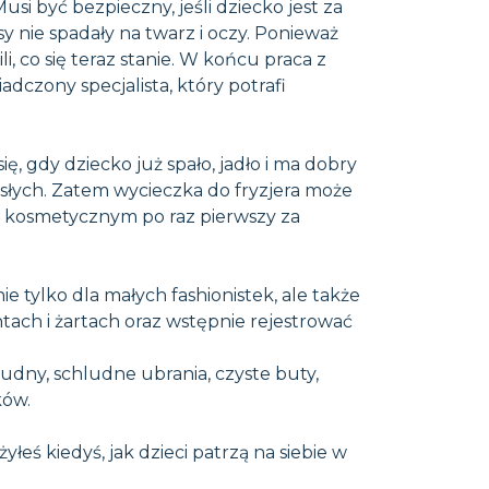
si być bezpieczny, jeśli dziecko jest za
y nie spadały na twarz i oczy. Ponieważ
i, co się teraz stanie. W końcu praca z
dczony specjalista, który potrafi
ię, gdy dziecko już spało, jadło i ma dobry
osłych. Zatem wycieczka do fryzjera może
nie kosmetycznym po raz pierwszy za
 tylko dla małych fashionistek, ale także
ntach i żartach oraz wstępnie rejestrować
ludny, schludne ubrania, czyste buty,
ków.
łeś kiedyś, jak dzieci patrzą na siebie w