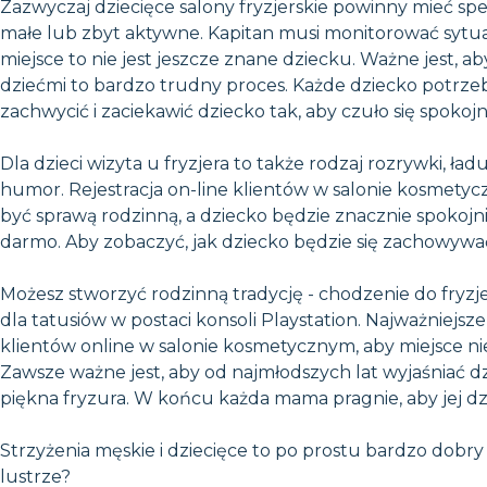
Zazwyczaj dziecięce salony fryzjerskie powinny mieć spec
małe lub zbyt aktywne. Kapitan musi monitorować sytuac
miejsce to nie jest jeszcze znane dziecku. Ważne jest, aby
dziećmi to bardzo trudny proces. Każde dziecko potrzebu
zachwycić i zaciekawić dziecko tak, aby czuło się spokoj
Dla dzieci wizyta u fryzjera to także rodzaj rozrywki, ład
humor. Rejestracja on-line klientów w salonie kosmetyc
być sprawą rodzinną, a dziecko będzie znacznie spokojni
darmo. Aby zobaczyć, jak dziecko będzie się zachowywa
Możesz stworzyć rodzinną tradycję - chodzenie do fryzje
dla tatusiów w postaci konsoli Playstation. Najważniejs
klientów online w salonie kosmetycznym, aby miejsce nie
Zawsze ważne jest, aby od najmłodszych lat wyjaśniać dz
piękna fryzura. W końcu każda mama pragnie, aby jej dzi
Strzyżenia męskie i dziecięce to po prostu bardzo dobry 
lustrze?