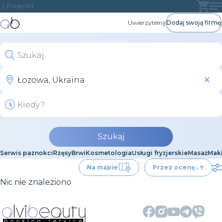
Powrót
Uwierzytelnij
Dodaj swoją firmę
Szukaj
Serwis paznokci
Rzęsy
Brwi
Kosmetologia
Usługi fryzjerskie
Masaż
Maki
Na mapie
Przez ocenę
Nic nie znaleziono