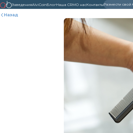
Размести свой
Заведения
AlviCoin
Блог
Наша CRM
О нас
Контакты
Назад