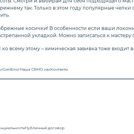
асоты. Смотри и выбирай для себя подходящего маст
прежнему так. Только в этом году популярные челки 
ить.
небрежные косички! В особенности если ваши локон
стрепанной укладкой. Можно записаться к мастеру 
с ко всему этому – химическая завивка тоже входит 
viCoin
Блог
Наша CRM
О нас
Контакты
енциальности
Публичный договор