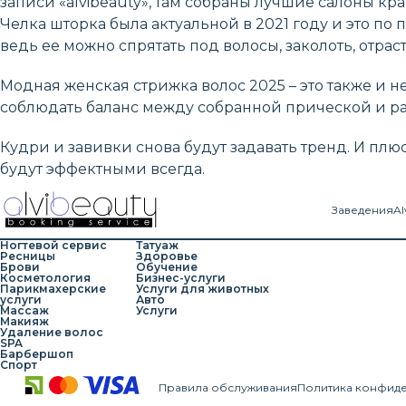
записи «alvibeauty», там собраны лучшие салоны кр
Челка шторка была актуальной в 2021 году и это по 
ведь ее можно спрятать под волосы, заколоть, отраст
Модная женская стрижка волос 2025 – это также и 
соблюдать баланс между собранной прической и ра
Кудри и завивки снова будут задавать тренд. И плю
будут эффектными всегда.
Заведения
Al
Ногтевой сервис
Татуаж
Ресницы
Здоровье
Брови
Обучение
Косметология
Бизнес-услуги
Парикмахерские
Услуги для животных
услуги
Авто
Массаж
Услуги
Макияж
Удаление волос
SPA
Барбершоп
Спорт
Правила обслуживания
Политика конфид