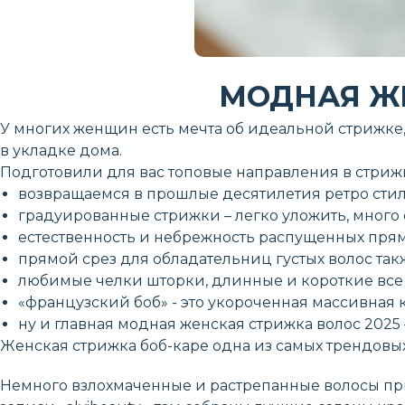
МОДНАЯ ЖЕ
У многих женщин есть мечта об идеальной стрижке
в укладке дома.
Подготовили для вас топовые направления в стрижк
возвращаемся в прошлые десятилетия ретро стиле
градуированные стрижки – легко уложить, много
естественность и небрежность распущенных прям
прямой срез для обладательниц густых волос такж
любимые челки шторки, длинные и короткие все 
«французский боб» - это укороченная массивная кл
ну и главная модная женская стрижка волос 2025 
Женская стрижка боб-каре одна из самых трендовых
Немного взлохмаченные и растрепанные волосы при