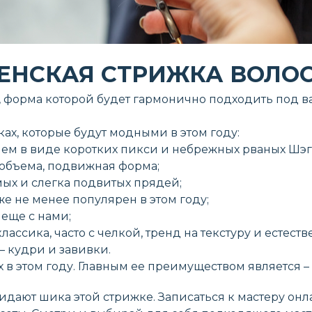
НСКАЯ СТРИЖКА ВОЛОС
, форма которой будет гармонично подходить под в
ах, которые будут модными в этом году:
м в виде коротких пикси и небрежных рваных Шэгги
 объема, подвижная форма;
ых и слегка подвитых прядей;
е не менее популярен в этом году;
еще с нами;
ассика, часто с челкой, тренд на текстуру и естеств
– кудри и завивки.
 в этом году. Главным ее преимуществом является 
дают шика этой стрижке. Записаться к мастеру он