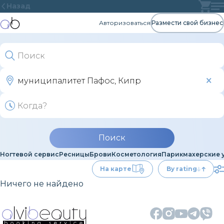
Назад
Авторизоваться
Размести свой бизнес
Поиск
Ногтевой сервис
Ресницы
Брови
Косметология
Парикмахерские 
На карте
By rating
Ничего не найдено