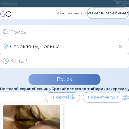
Назад
Авторизоваться
Размести свой бизнес
Поиск
Ногтевой сервис
Ресницы
Брови
Косметология
Парикмахерские 
На карте
По рейтингу