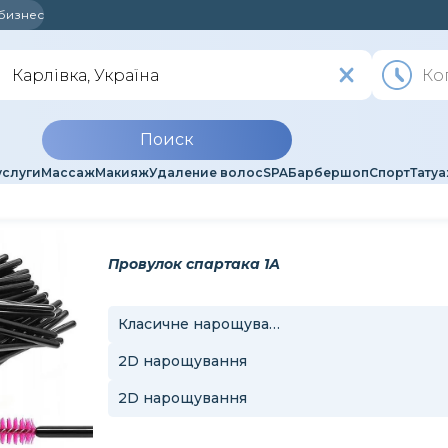
 бизнес
Поиск
услуги
Массаж
Макияж
Удаление волос
SPA
Барбершоп
Спорт
Тату
Провулок спартака 1А
Класичне нарощування
2D нарощування
2D нарощування