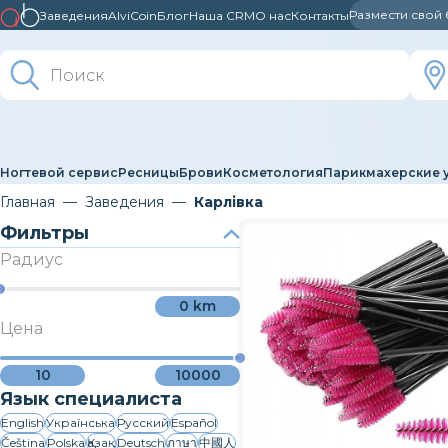
Размести свой
Заведения
AlviCoin
Блог
Наша CRM
О нас
Контакты
Ногтевой сервис
Ресницы
Брови
Косметология
Парикмахерские 
Главная
Заведения
Карлівка
Фильтры
Радиус
0
km
Цена
10
10000
Язык специалиста
English
Українська
Русский
Español
Čeština
Polska
Қазақ
Deutsch
ภาษา
中國人