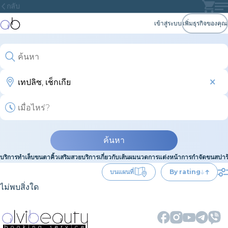
กลับ
เข้าสู่ระบบ
เพิ่มธุรกิจของคุณ
ค้นหา
บริการทำเล็บ
ขนตา
คิ้ว
เสริมสวย
บริการเกี่ยวกับเส้นผม
นวด
การแต่งหน้า
การกำจัดขน
สปา
บนแผนที่
By rating
ไม่พบสิ่งใด