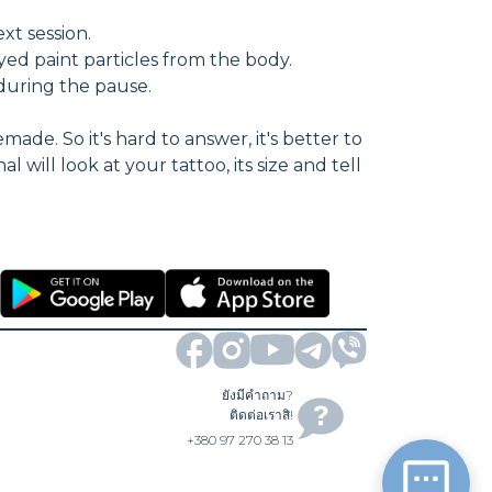
xt session.
ed paint particles from the body.
during the pause.
de. So it's hard to answer, it's better to
will look at your tattoo, its size and tell
ยังมีคำถาม?
ติดต่อเราสิ!
+380 97 270 38 13