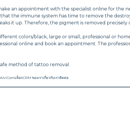
make an appointment with the specialist online for the ne
 that the immune system has time to remove the destroy
aks it up. Therefore, the pigment is removed precisely 
rent colors/black, large or small, professional or homema
essional online and book an appointment. The professional 
safe method of tattoo removal.
AlviCoin
บล็อก
CRM ของเรา
เกี่ยวกับเรา
ติดต่อ