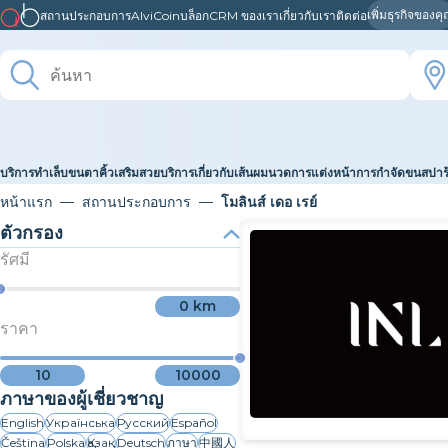
เพิ่มธุรกิจของค
สถานประกอบการ
AlviCoin
บล็อก
CRM ของเรา
เกี่ยวกับเรา
ติดต่อ
บริการทำเล็บ
ขนตา
คิ้ว
เสริมสวย
บริการเกี่ยวกับเส้นผม
นวด
การแต่งหน้า
การกำจัดขน
สปา
หน้าแรก
สถานประกอบการ
โมลินส์ เดอ เรย์
ตัวกรอง
รัศมี
0
km
ราคา
10
10000
ภาษาของผู้เชี่ยวชาญ
English
Українська
Русский
Español
Čeština
Polska
Қазақ
Deutsch
ภาษา
中國人