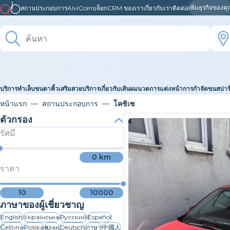
เพิ่มธุรกิจของค
สถานประกอบการ
AlviCoin
บล็อก
CRM ของเรา
เกี่ยวกับเรา
ติดต่อ
บริการทำเล็บ
ขนตา
คิ้ว
เสริมสวย
บริการเกี่ยวกับเส้นผม
นวด
การแต่งหน้า
การกำจัดขน
สปา
หน้าแรก
สถานประกอบการ
โคชิเซ
ตัวกรอง
รัศมี
0
km
ราคา
10
10000
ภาษาของผู้เชี่ยวชาญ
English
Українська
Русский
Español
Čeština
Polska
Қазақ
Deutsch
ภาษา
中國人