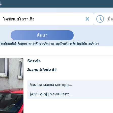
ุณ
ค้นหา
ร้านตัดผม
กีฬา
สัก
สุขภาพ
การศึกษา
บริการทางธุรกิจ
บริการสัตว์
ออโต้
การบริการ
Servis
Juzna trieda 84
Заміна масла моторного
[AlviCoin] [NewClient] Заміна масла моторного