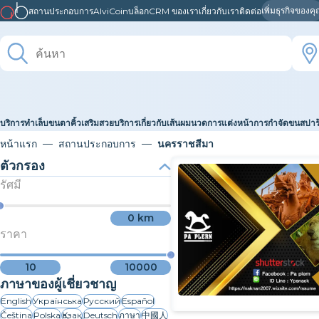
เพิ่มธุรกิจของค
สถานประกอบการ
AlviCoin
บล็อก
CRM ของเรา
เกี่ยวกับเรา
ติดต่อ
บริการทำเล็บ
ขนตา
คิ้ว
เสริมสวย
บริการเกี่ยวกับเส้นผม
นวด
การแต่งหน้า
การกำจัดขน
สปา
หน้าแรก
สถานประกอบการ
นครราชสีมา
ตัวกรอง
รัศมี
0
km
ราคา
10
10000
ภาษาของผู้เชี่ยวชาญ
English
Українська
Русский
Español
Čeština
Polska
Қазақ
Deutsch
ภาษา
中國人