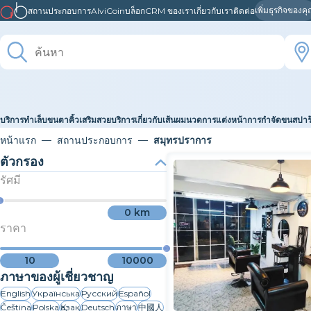
เพิ่มธุรกิจของค
สถานประกอบการ
AlviCoin
บล็อก
CRM ของเรา
เกี่ยวกับเรา
ติดต่อ
บริการทำเล็บ
ขนตา
คิ้ว
เสริมสวย
บริการเกี่ยวกับเส้นผม
นวด
การแต่งหน้า
การกำจัดขน
สปา
หน้าแรก
สถานประกอบการ
สมุทรปราการ
ตัวกรอง
รัศมี
0
km
ราคา
10
10000
ภาษาของผู้เชี่ยวชาญ
English
Українська
Русский
Español
Čeština
Polska
Қазақ
Deutsch
ภาษา
中國人