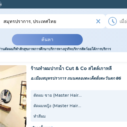
ุณ
ค้นหา
ร้านตัดผม
กีฬา
สัก
สุขภาพ
การศึกษา
บริการทางธุรกิจ
บริการสัตว์
ออโต้
การบริการ
ร้านทำผมปากน้ำ Cut & Co สไตล์เกาหลี
อ.เมืองสมุทรปราการ ถนนคลองตะเค็ดฝั่งตะวันตก 86
ตัดผม ชาย (Master Hairstylist)
ตัดผมหญิง (Master Hairstylist)
ทำสีผม