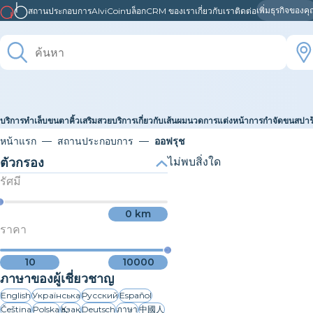
เพิ่มธุรกิจของค
สถานประกอบการ
AlviCoin
บล็อก
CRM ของเรา
เกี่ยวกับเรา
ติดต่อ
บริการทำเล็บ
ขนตา
คิ้ว
เสริมสวย
บริการเกี่ยวกับเส้นผม
นวด
การแต่งหน้า
การกำจัดขน
สปา
หน้าแรก
สถานประกอบการ
ออฟรุช
ตัวกรอง
ไม่พบสิ่งใด
รัศมี
0
km
ราคา
10
10000
ภาษาของผู้เชี่ยวชาญ
English
Українська
Русский
Español
Čeština
Polska
Қазақ
Deutsch
ภาษา
中國人