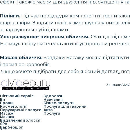
ефект. Також є маски для звуження пір, очищення т
Пілінги.
Під час процедури компоненти проникають 
шарів шкіри. Завдяки пілінгу зменшується вираженіс
згладжуються рубці, шрами.
Ультразвукове чищення обличчя.
Очищає від оме
Насичує шкіру кисень та активізує процеси регенера
Масаж обличчя.
Завдяки масажу можна підтягнути 
і посилює кровообіг.
Якщо хочете підібрати для себе якісний догляд, пот
Заклади
Alvi
Нігтьовий сервіс
Здоров'я
Вії
Навчання
Брови
Бізнес-послуги
Косметологія
Послуги для тварини
Перукарські послуги
Авто
Масаж
Послуги
Макіяж
Видалення волосся
SPA
Барбершоп