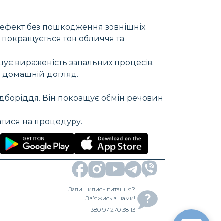
 ефект без пошкодження зовнішніх
, покращується тон обличчя та
шує вираженість запальних процесів.
й домашній догляд.
ідборіддя. Він покращує обмін речовин
атися на процедуру.
Залишились питання?
Зв’яжись з нами!
+380 97 270 38 13