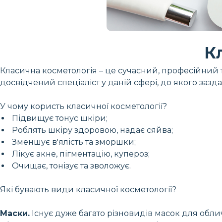
К
Класична косметологія – це сучасний, професійний
досвідчений спеціаліст у даній сфері, до якого заз
У чому користь класичної косметології?
Підвищує тонус шкіри;
Роблять шкіру здоровою, надає сяйва;
Зменшує в'ялість та зморшки;
Лікує акне, пігментацію, купероз;
Очищає, тонізує та зволожує.
Які бувають види класичної косметології?
Маски.
Існує дуже багато різновидів масок для обл