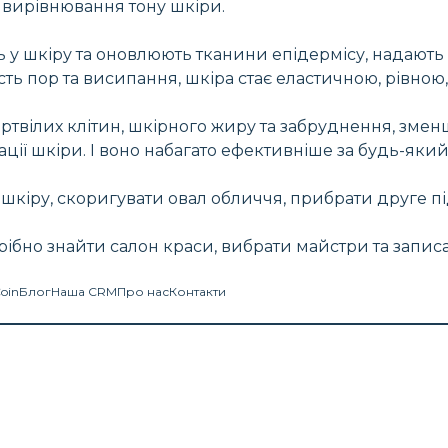
а вирівнювання тону шкіри.
у шкіру та оновлюють тканини епідермісу, надають
ть пор та висипання, шкіра стає еластичною, рівною
ртвілих клітин, шкірного жиру та забруднення, змен
ції шкіри. І воно набагато ефективніше за будь-яки
шкіру, скоригувати овал обличчя, прибрати друге п
рібно знайти салон краси, вибрати майстри та запис
Coin
Блог
Наша CRM
Про нас
Контакти