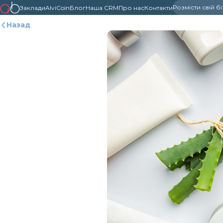
Розмісти свій б
Заклади
AlviCoin
Блог
Наша CRM
Про нас
Контакти
Назад