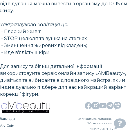
відвідування можна вивести з організму до 10-15 см
жиру.
Ультразвукова кавітація це:
- Плоский живіт;
- STOP целюліт та вушка на стегнах;
- Зменшення жирових відкладень;
- йде в'ялість шкіри.
Для запису та більш детальної інформації
використовуйте сервіс онлайн запису «AlviBeauty»,
дивіться та вибирайте відповідного майстра, який
індивідуально підбере для вас найкращий варіант
корекції фігури.
Заклади
Залишились питання?
Зв’яжись з нами!
AlviCoin
+380 97 270 38 13