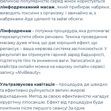
Великою популярністю серед жінок користується
лімфодренажний масаж
, який прибирає набряки,
виводить токсини з організму. І звичайно ж, з
набряками йде целюліт та зайві обсяги.
Лімфодренаж
– потужна процедура, яка допомагає
перезапустити обмін речовин. Техніка проведення
масажу дуже м'яка, що дає хороший ефект, що
релаксує – ваша нервова система заспокоюється. У
результаті ви отримуєте гарний заряд бадьорості,
підтягнуте тіло та зниження ваги. Записатися до
майстра онлайн можна на нашому онлайн-сервісі
запису «AlviBeauty».
Ультразвукова кавітація
– процедура, де швидко
та ефективно руйнуються великі жирові
відкладення. Метод за своєю ефективністю нагадує
хірургічну ліпосакцію. Ефект від процедури буде
помітним після першого сеансу! За одне