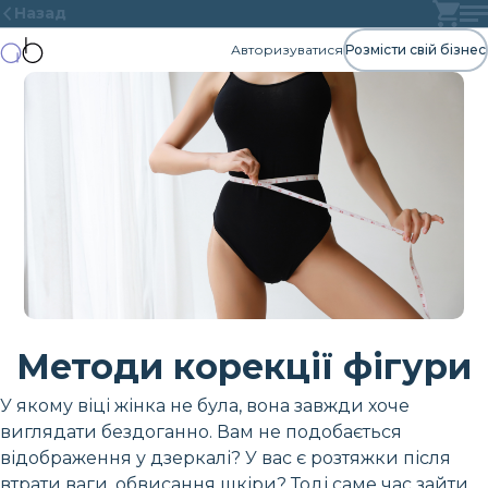
Назад
Авторизуватися
Розмісти свій бізнес
Методи корекції фігури
У якому віці жінка не була, вона завжди хоче
виглядати бездоганно. Вам не подобається
відображення у дзеркалі? У вас є розтяжки після
втрати ваги, обвисання шкіри? Тоді саме час зайти