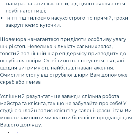
натирає та затискає ноги, від цього з'являються
грубі натоптиші;
нігті підпилюємо насухо строго по прямій, трохи
закруглюємо куточки.
Щовечора намагайтеся приділяти особливу увагу
шкірі стоп. Невелика кількість сальних залоз,
товстий зовнішній шар епідермісу призводить до
огрубіння шкіри. Особливо це стосується п'ят, які
щодня витримують найбільші навантаження.
Очистити стопу від огрубілої шкіри Вам допоможе
скраб або пемза.
Успішний результат - це завжди спільна робота
майстра та клієнта, так що не забувайте про себе! У
студії є онлайн запис клієнтів у салоні краси, і там Ви
можете замовити чи купити більшість продукції для
Вашого догляду.