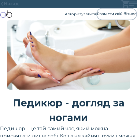
Назад
Авторизуватися
Розмісти свій бізнес
Педикюр - догляд за
ногами
Педикюр - це той самий час, який можна
присвятити лише собі. Коли не зайняті руки і можна