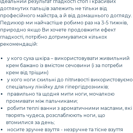
ідеальний результат гладкості стоп і красивих
доглянутих пальців залежить не тільки від
професійного майстра, а й від домашнього догляду.
Педикюр ми найчастіше робимо раз на 3-5 тижнів,
природно якщо Ви хочете продовжити ефект
гладкості, потрібно дотримуватися кількох
рекомендацій:
у кого суха шкіра – використовувати живильний
крем бажано із вмістом сечовини (і за потреби
крем від тріщин)
у кого ноги схильні до пітливості використовуємо
спеціальну лінійку для гіпергідрозників;
правильно та щодня мити ноги, мочалкою
промивати між пальчиками;
робити теплі ванни з ароматичними маслами, які
творять чудеса, розслаблюють ноги, що
втомилися за день;
носите зручне взуття - незручне та тісне взуття