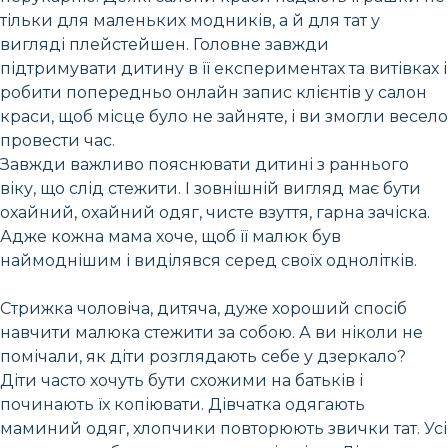
тільки для маленьких модників, а й для тат у
вигляді плейстейшен. Головне завжди
підтримувати дитину в її експериментах та витівках і
робити попередньо онлайн запис клієнтів у салон
краси, щоб місце було не зайняте, і ви змогли весело
провести час.
Завжди важливо пояснювати дитині з раннього
віку, що слід стежити. І зовнішній вигляд має бути
охайний, охайний одяг, чисте взуття, гарна зачіска.
Адже кожна мама хоче, щоб її малюк був
наймоднішим і виділявся серед своїх однолітків.
Стрижка чоловіча, дитяча, дуже хороший спосіб
навчити малюка стежити за собою. А ви ніколи не
помічали, як діти розглядають себе у дзеркало?
Діти часто хочуть бути схожими на батьків і
починають їх копіювати. Дівчатка одягають
маминий одяг, хлопчики повторюють звички тат. Усі