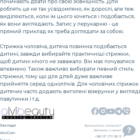
починають дбати про свою зовнішність. Діти
роблять це не так усвідомлено, як дорослі, але теж
виділяються, коли їм цього хочеться і подобається,
як вони виглядають. Запис у перукарню - це
прямий приклад як треба доглядати за собою.
Стрижка чоловіча, дитяча повинна подобається
дитині, завжди вибирайте практичніші стрижки,
щоб дитині нічого не заважало. Він має почуватися
впевнено. Також важливо вибирати певний стиль
стрижки, тому що для дітей дуже важливе
прийняття серед однолітків. Для чоловічих стрижок
дитячих часто додають виголені візерунки у вигляді
павутинки і т.д.
Заклади
Залишились питання?
Зв’яжись з нами!
AlviCoin
+380 97 270 38 13