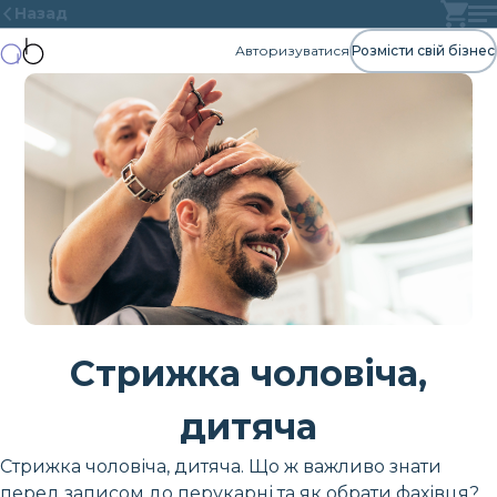
Назад
Авторизуватися
Розмісти свій бізнес
Стрижка чоловіча,
дитяча
Стрижка чоловіча, дитяча. Що ж важливо знати
перед записом до перукарні та як обрати фахівця?