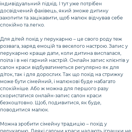
індивідуальний підхід. І тут уже потрібен
досвідчений фахівець, який зможе дитину
захопити та зацікавити, щоб малюк відчував себе
спокійно та легко.
Для дітей похід у перукарню – це свого роду теж
розвага, заряд емоцій та веселого настрою. Запис у
перукарню краще дати, коли дитина виспалася,
поїла і в неї гарний настрій. Онлайн запис клієнтів у
салон краси відбуватиметься регулярно як для
діток, так і для дорослих. Так що похід на стрижку
може бути сімейний, і малюкові буде набагато
спокійніше. Або ж можна для першого разу
скористатися онлайн-запис салон краси
безкоштовно. Щоб, подивитися, як буде,
поводитися малюк.
Можна зробити сімейну традицію – похід у
перукарню. Деякі салони краси надають іграшки не