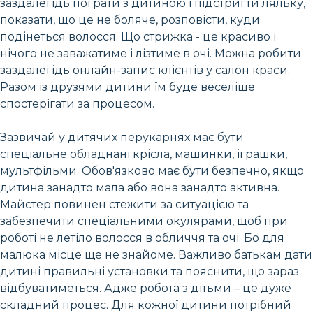
заздалегідь пограти з дитиною і підстригти ляльку,
показати, що це не боляче, розповісти, куди
подінеться волосся. Що стрижка - це красиво і
нічого не заважатиме і лізтиме в очі. Можна робити
заздалегідь онлайн-запис клієнтів у салон краси.
Разом із друзями дитини їм буде веселіше
спостерігати за процесом.
Зазвичай у дитячих перукарнях має бути
спеціальне обладнані крісла, машинки, іграшки,
мультфільми. Обов'язково має бути безпечно, якщо
дитина занадто мала або вона занадто активна.
Майстер повинен стежити за ситуацією та
забезпечити спеціальними окулярами, щоб при
роботі не летіло волосся в обличчя та очі. Бо для
малюка місце ще не знайоме. Важливо батькам дати
дитині правильні установки та пояснити, що зараз
відбуватиметься. Адже робота з дітьми – це дуже
складний процес. Для кожної дитини потрібний