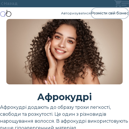
Назад
Авторизуватися
Розмісти свій бізнес
Афрокудрі
Афрокудрі додають до образу трохи легкості,
свободи та розкутості. Це один з різновидів
нарощування волосся. В афрокудрі використовують
лише гіпоалергенний матеріал.