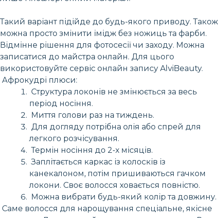
Такий варіант підійде до будь-якого приводу. Також
можна просто змінити імідж без ножиць та фарби.
Відмінне рішення для фотосесії чи заходу. Можна
записатися до майстра онлайн. Для цього
використовуйте сервіс онлайн запису AlviBeauty.
Афрокудрі плюси:
Структура локонів не змінюється за весь
період носіння.
Миття голови раз на тиждень.
Для догляду потрібна олія або спрей для
легкого розчісування.
Термін носіння до 2-х місяців.
Заплітається каркас із колосків із
канекалоном, потім пришиваються гачком
локони. Своє волосся ховається повністю.
Можна вибрати будь-який колір та довжину.
Саме волосся для нарощування спеціальне, якісне