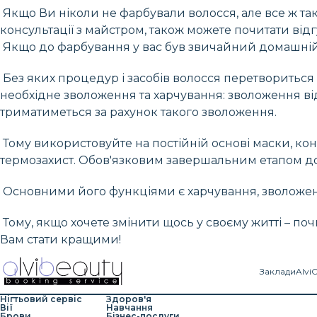
Якщо Ви ніколи не фарбували волосся, але все ж так
консультації з майстром, також можете почитати відг
Якщо до фарбування у вас був звичайний домашній
Без яких процедур і засобів волосся перетвориться 
необхідне зволоження та харчування: зволоження відб
триматиметься за рахунок такого зволоження.
Тому використовуйте на постійній основі маски, к
термозахист. Обов'язковим завершальним етапом дог
Основними його функціями є харчування, зволоженн
Тому, якщо хочете змінити щось у своєму житті – поч
Вам стати кращими!
Заклади
Alvi
Нігтьовий сервіс
Здоров'я
Вії
Навчання
Брови
Бізнес-послуги