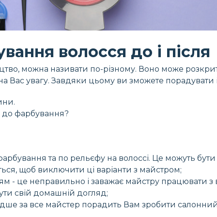
вання волосся до і після
цтво, можна називати по-різному. Воно може розкри
а Вас увагу. Завдяки цьому ви зможете порадувати і 
ини.
я до фарбування?
арбування та по рельєфу на волоссі. Це можуть бути р
ться, щоб виключити ці варіанти з майстром;
ям - це неправильно і заважає майстру працювати з
ути свій домашній догляд;
ше за все майстер порадить Вам зробити салонний д