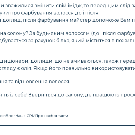
и зважилися змінити свій імідж, то перед цим слід 
уки про фарбування волосся до і після.
 догляд, після фарбування майстер допоможе Вам п
на солому? За будь-яким волоссям (до і після фарбув
увається за рахунок білка, який міститься в поживни
ондиціонери, догляди, що не змиваються, також пер
ляду є олія. Якщо його правильно використовувати, 
я та відновлення волосся.
ніть із себе! Зверніться до салону, де працюють про
Coin
Блог
Наша CRM
Про нас
Контакти