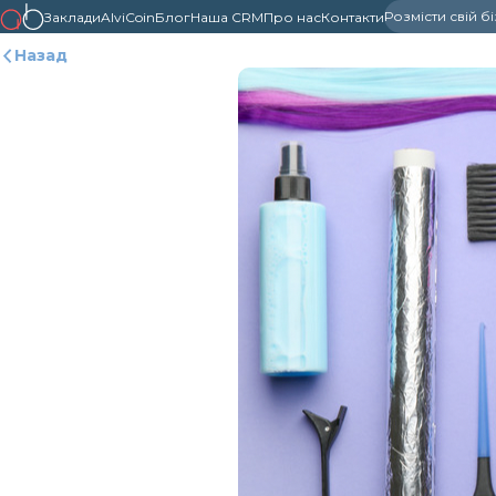
Розмісти свій б
Заклади
AlviCoin
Блог
Наша CRM
Про нас
Контакти
Назад