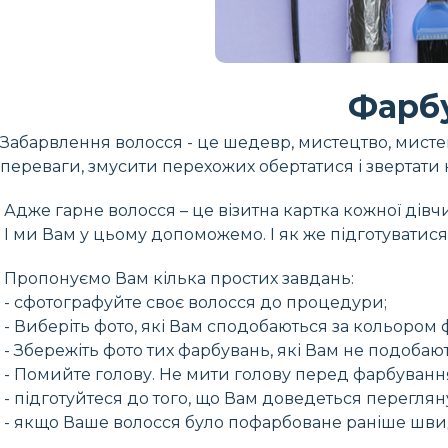
Фарбу
Забарвлення волосся - це шедевр, мистецтво, мисте
переваги, змусити перехожих обертатися і звертати н
Адже гарне волосся – це візитна картка кожної дівч
І ми Вам у цьому допоможемо. І як же підготуватис
Пропонуємо Вам кілька простих завдань:
- сфотографуйте своє волосся до процедури;
- Виберіть фото, які Вам сподобаються за кольором ф
- Збережіть фото тих фарбувань, які Вам не подобаю
- Помийте голову. Не мити голову перед фарбуванн
- підготуйтеся до того, що Вам доведеться переглян
- якщо Ваше волосся було пофарбоване раніше швид