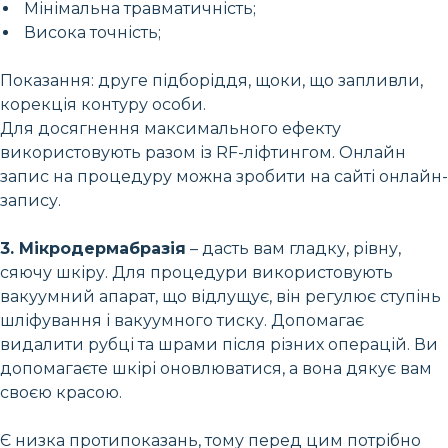
Мінімальна травматичність;
Висока точність;
Показання: друге підборіддя, щоки, що запливли,
корекція контуру особи.
Для досягнення максимального ефекту
використовують разом із RF-ліфтингом. Онлайн
запис на процедуру можна зробити на сайті онлайн-
запису.
3. Мікродермабразія
– дасть вам гладку, рівну,
сяючу шкіру. Для процедури використовують
вакуумний апарат, що відлущує, він регулює ступінь
шліфування і вакуумного тиску. Допомагає
видалити рубці та шрами після різних операцій. Ви
допомагаєте шкірі оновлюватися, а вона дякує вам
своєю красою.
Є низка протипоказань, тому перед цим потрібно