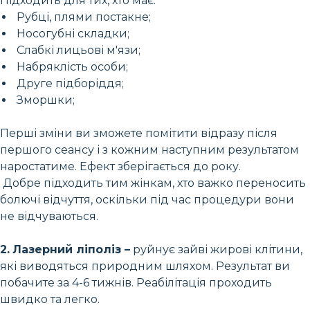
Підходить для тих, хто має:
Рубці, плями постакне;
Носогубні складки;
Слабкі лицьові м'язи;
Набряклість особи;
Друге підборіддя;
Зморшки;
Перші зміни ви зможете помітити відразу після
першого сеансу і з кожним наступним результатом
наростатиме. Ефект зберігається до року.
Добре підходить тим жінкам, хто важко переносить
болючі відчуття, оскільки під час процедури вони
не відчуваються.
2.
Лазерний ліполіз –
руйнує зайві жирові клітини,
які виводяться природним шляхом. Результат ви
побачите за 4-6 тижнів. Реабілітація проходить
швидко та легко.