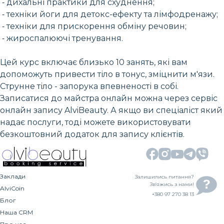
⁃ дихальні практики для схуднення;
⁃ техніки йоги для детокс-ефекту та лімфодренажу;
⁃ техніки для прискорення обміну речовин;
⁃ жироспалюючі тренування.
Цей курс включає близько 10 занять, які вам
допоможуть привести тіло в тонус, зміцнити м'язи.
Струнне тіло - запорука впевненості в собі.
Записатися до майстра онлайн можна через сервіс
онлайн запису AlviBeauty. А якщо ви спеціаліст який
надає послуги, тоді можете використовувати
безкоштовний додаток для запису клієнтів.
Заклади
Залишились питання?
Зв’яжись з нами!
AlviCoin
+380 97 270 38 13
Блог
Наша CRM