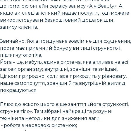
допомогою онлайн сервісу запису «AlviBeauty». А
якщо ви спеціаліст який надає послуги, тоді можете
використовувати безкоштовний додаток для
запису клієнтів.
Звичайно, йога придумана зовсім не для схуднення,
проте має приємний бонус у вигляді стрункого і
підтягнутого тіла.
Йога – це, мабуть, єдина система, яка впливає на всі
залози організму: внутрішні, зовнішні та змішані.
Цілком природно, коли все приходить у рівновагу,
наше самопочуття, зовнішній та внутрішній вигляд
покращуються.
Плюс до всього цього є ще заняття «йога стрункості,
струнке тіло». Там зібрані найкращі та розумні
техніки та методики для зниження ваги:
⁃ робота з нервовою системою;