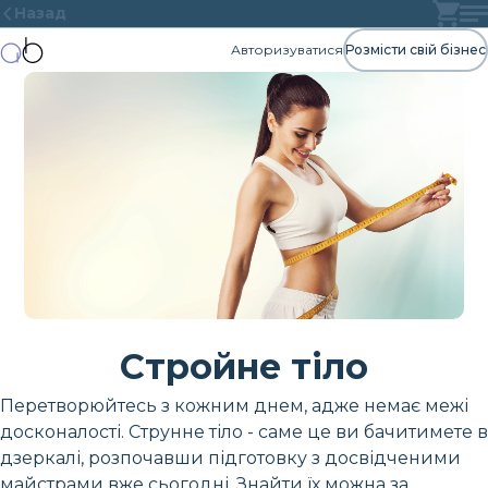
Назад
Авторизуватися
Розмісти свій бізнес
Стройне тіло
Перетворюйтесь з кожним днем, адже немає межі
досконалості. Струнне тіло - саме це ви бачитимете в
дзеркалі, розпочавши підготовку з досвідченими
майстрами вже сьогодні. Знайти їх можна за