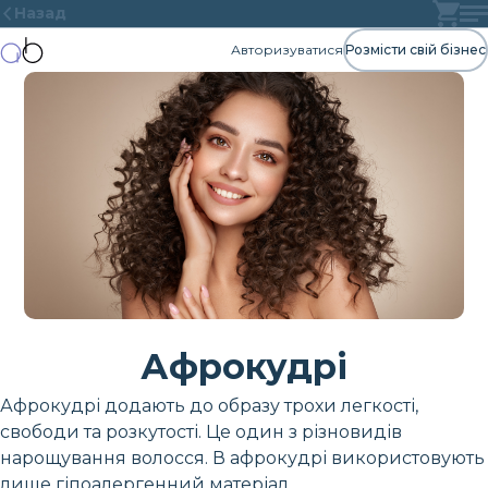
Назад
Авторизуватися
Розмісти свій бізнес
Афрокудрі
Афрокудрі додають до образу трохи легкості,
свободи та розкутості. Це один з різновидів
нарощування волосся. В афрокудрі використовують
лише гіпоалергенний матеріал.