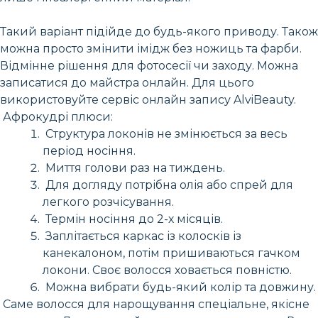
Такий варіант підійде до будь-якого приводу. Також
можна просто змінити імідж без ножиць та фарби.
Відмінне рішення для фотосесії чи заходу. Можна
записатися до майстра онлайн. Для цього
використовуйте сервіс онлайн запису AlviBeauty.
Афрокудрі плюси:
Структура локонів не змінюється за весь
період носіння.
Миття голови раз на тиждень.
Для догляду потрібна олія або спрей для
легкого розчісування.
Термін носіння до 2-х місяців.
Заплітається каркас із колосків із
канекалоном, потім пришиваються гачком
локони. Своє волосся ховається повністю.
Можна вибрати будь-який колір та довжину.
Саме волосся для нарощування спеціальне, якісне