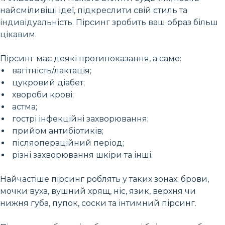
найсміливіші ідеї, підкреслити свій стиль та
індивідуальність. Пірсинг зробить ваш образ більш
цікавим.
Пірсинг має деякі протипоказання, а саме:
вагітність/лактація;
цукровий діабет;
хвороби крові;
астма;
гострі інфекційні захворювання;
прийом антибіотиків;
післяопераційний період;
різні захворювання шкіри та інші.
Найчастіше пірсинг роблять у таких зонах: брови,
мочки вуха, вушний хрящ, ніс, язик, верхня чи
нижня губа, пупок, соски та інтимний пірсинг.