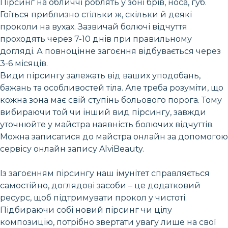
Пірсинг на обличчі роблять у зоні брів, носа, губ.
Гоїться приблизно стільки ж, скільки й деякі
проколи на вухах. Зазвичай болючі відчуття
проходять через 7-10 днів при правильному
догляді. А повноцінне загоєння відбувається через
3-6 місяців.
Види пірсингу залежать від ваших уподобань,
бажань та особливостей тіла. Але треба розуміти, що
кожна зона має свій ступінь больового порога. Тому
вибираючи той чи інший вид пірсингу, завжди
уточнюйте у майстра наявність болючих відчуттів.
Можна записатися до майстра онлайн за допомогою
сервісу онлайн запису AlviBeauty.
Із загоєнням пірсингу наш імунітет справляється
самостійно, доглядові засоби – це додатковий
ресурс, щоб підтримувати прокол у чистоті.
Підбираючи собі новий пірсинг чи цілу
композицію, потрібно звертати увагу лише на свої