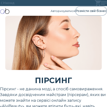
Назад
Авторизуватися
Розмісти свій бізнес
ПІРСИНГ
Пірсинг - не данина моді, а спосіб самовираження.
Завдяки досвідченим майстрам (пірсерам), яких ви
можете знайти на сервісі онлайн запису
«AlviBeauty», ви можете втілити будь-які, навіть