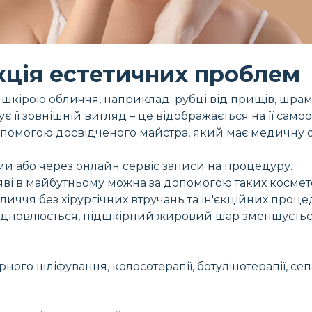
кція естетичних проблем
шкірою обличчя, наприклад: рубці від прищів, шрами
ї зовнішній вигляд – це відображається на її самооці
помогою досвідченого майстра, який має медичну ос
ми або через онлайн сервіс записи на процедуру.
ояві в майбутньому можна за допомогою таких косме
бличчя без хірургічних втручань та ін'єкційних про
дновлюється, підшкірний жировий шар зменшується,
ого шліфування, колосотерапії, ботулінотерапії, сепа