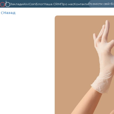
Розмісти свій б
Заклади
AlviCoin
Блог
Наша CRM
Про нас
Контакти
Назад