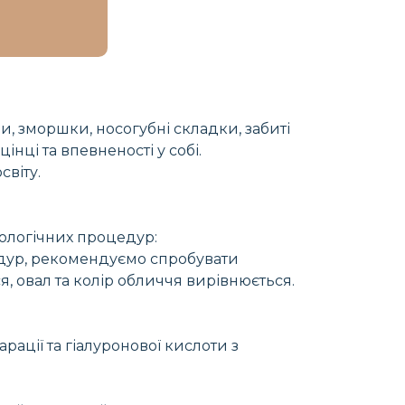
, зморшки, носогубні складки, забиті
нці та впевненості у собі.
віту.
тологічних процедур:
цедур, рекомендуємо спробувати
 овал та колір обличчя вирівнюється.
рації та гіалуронової кислоти з