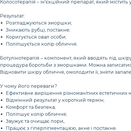
Колосотерапія – ін'єкційний препарат, який містить
Результат:
Розгладжуються зморшки;
Зникають рубці, постакне;
Коригується овал особи;
Поліпшується колір обличчя.
Ботулінотерапія – компонент, який вводять під шкір
процедура боротьби з зморшками. Можна записатис
Відновити шкіру обличчя, омолодити її, зняти запале
У чому його переваги?
Ефективне вирішення різноманітних естетичних н
Відмінний результат у короткий термін;
Комфорт та безпека;
Поліпшує колір обличчя;
Звужує та очищає пори,
Працює з гіперпігментацією, акне і постакне.