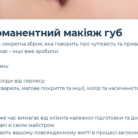
манентний макіяж губ
– секретна зброя, яка говорить про чуттєвість та прив
ає – інші вже зробили.
ань:
ліди від герпесу;
варель, матове покриття та інші), колір та насиченість
 же час вимагає від клієнта належної підготовки та д
лі зі своїм майстром.
ають вашому повсякденному житті в процесі загоєн