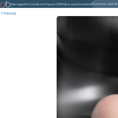
Розмісти свій б
Заклади
AlviCoin
Блог
Наша CRM
Про нас
Контакти
Назад