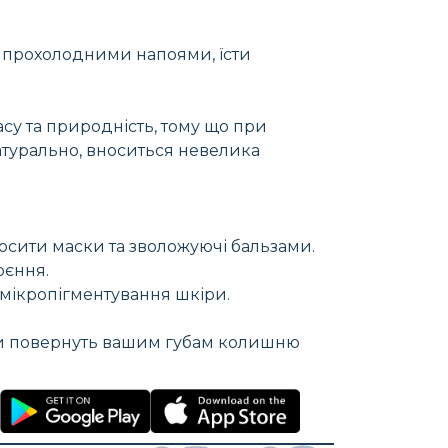
я прохолодними напоями, їсти
асу та природність, тому що при
натурально, вноситься невелика
носити маски та зволожуючі бальзами.
оєння.
 мікропігментування шкіри.
три повернуть вашим губам колишню