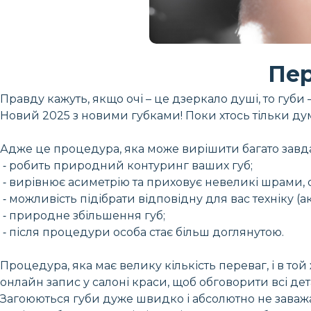
Пер
Правду кажуть, якщо очі – це дзеркало душі, то губи 
Новий 2025 з новими губками! Поки хтось тільки дум
Адже це процедура, яка може вирішити багато завд
⁃ робить природний контуринг ваших губ;
⁃ вирівнює асиметрію та приховує невеликі шрами, с
⁃ можливість підібрати відповідну для вас техніку (ак
⁃ природне збільшення губ;
⁃ після процедури особа стає більш доглянутою.
Процедура, яка має велику кількість переваг, і в той
онлайн запис у салоні краси, щоб обговорити всі дета
Загоюються губи дуже швидко і абсолютно не заваж