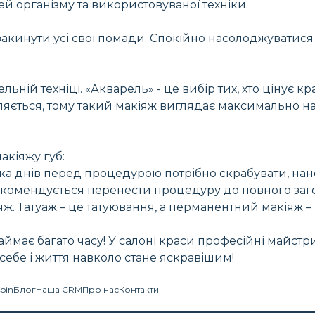
й організму та використовуваної техніки.
закинути усі свої помади. Спокійно насолоджуватис
ній техніці. «Акварель» - це вибір тих, хто цінує кр
діляється, тому такий макіяж виглядає максимально 
акіяжу губ:
лька днів перед процедурою потрібно скрабувати, на
рекомендується перенести процедуру до повного заг
яж. Татуаж – це татуювання, а перманентний макіяж –
аймає багато часу! У салоні краси професійні майс
 себе і життя навколо стане яскравішим!
Coin
Блог
Наша CRM
Про нас
Контакти