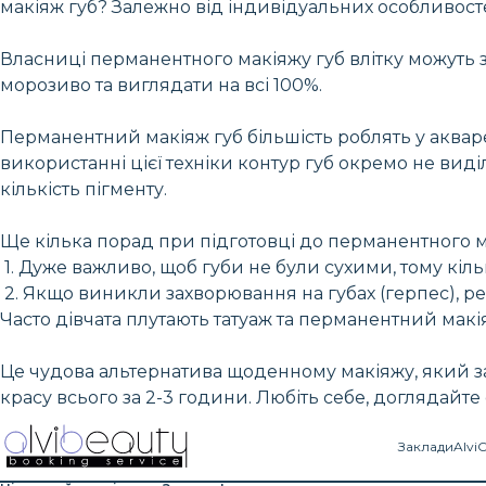
макіяж губ? Залежно від індивідуальних особливосте
Власниці перманентного макіяжу губ влітку можуть 
морозиво та виглядати на всі 100%.
Перманентний макіяж губ більшість роблять у акварель
використанні цієї техніки контур губ окремо не ви
кількість пігменту.
Ще кілька порад при підготовці до перманентного м
1. Дуже важливо, щоб губи не були сухими, тому кі
2. Якщо виникли захворювання на губах (герпес), 
Часто дівчата плутають татуаж та перманентний макі
Це чудова альтернатива щоденному макіяжу, який з
красу всього за 2-3 години. Любіть себе, доглядайте
Заклади
Alvi