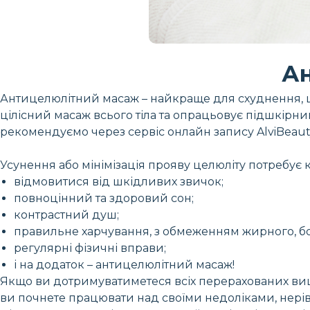
А
Антицелюлітний масаж – найкраще для схуднення, ц
цілісний масаж всього тіла та опрацьовує підшкірн
рекомендуємо через сервіс онлайн запису AlviBeaut
Усунення або мінімізація прояву целюліту потребує
відмовитися від шкідливих звичок;
повноцінний та здоровий сон;
контрастний душ;
правильне харчування, з обмеженням жирного, б
регулярні фізичні вправи;
і на додаток – антицелюлітний масаж!
Якщо ви дотримуватиметеся всіх перерахованих вищ
ви почнете працювати над своїми недоліками, нері