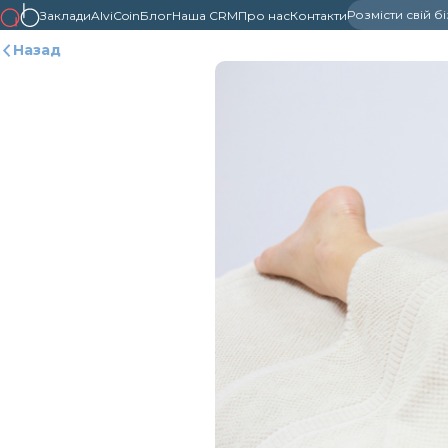
Розмісти свій б
Заклади
AlviCoin
Блог
Наша CRM
Про нас
Контакти
Назад