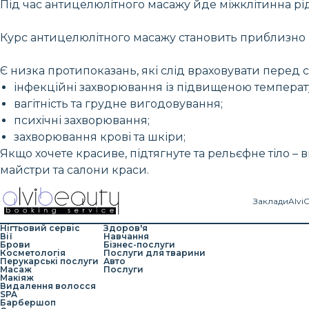
Під час антицелюлітного масажу йде міжклітинна ріди
Курс антицелюлітного масажу становить приблизно ві
Є низка протипоказань, які слід враховувати перед 
інфекційні захворювання із підвищеною температ
вагітність та грудне вигодовування;
психічні захворювання;
захворювання крові та шкіри;
Якщо хочете красиве, підтягнуте та рельєфне тіло – 
майстри та салони краси.
Заклади
Alvi
Нігтьовий сервіс
Здоров'я
Вії
Навчання
Брови
Бізнес-послуги
Косметологія
Послуги для тварини
Перукарські послуги
Авто
Масаж
Послуги
Макіяж
Видалення волосся
SPA
Барбершоп