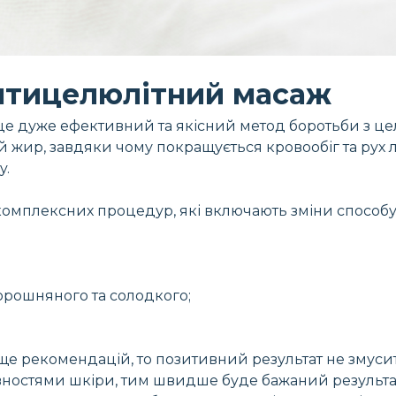
нтицелюлітний масаж
е дуже ефективний та якісний метод боротьби з це
ий жир, завдяки чому покращується кровообіг та рух
y.
 комплексних процедур, які включають зміни способу
орошняного та солодкого;
е рекомендацій, то позитивний результат не змусит
вностями шкіри, тим швидше буде бажаний результа