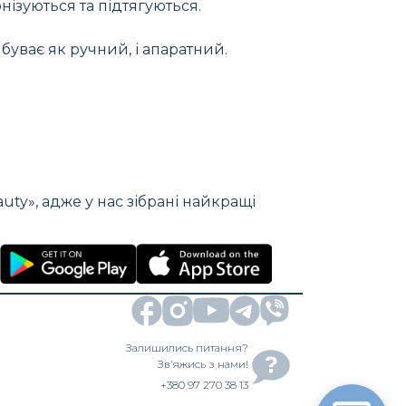
нізуються та підтягуються.
буває як ручний, і апаратний.
uty», адже у нас зібрані найкращі
Залишились питання?
Зв’яжись з нами!
+380 97 270 38 13