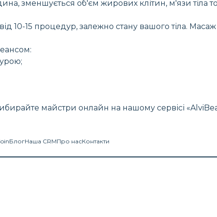
на, зменшується об'єм жирових клітин, м'язи тіла то
д 10-15 процедур, залежно стану вашого тіла. Масаж 
сеансом:
урою;
вибирайте майстри онлайн на нашому сервісі «AlviBea
Coin
Блог
Наша CRM
Про нас
Контакти