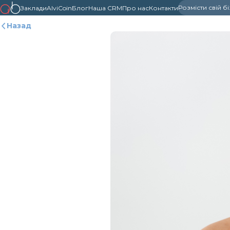
Розмісти свій б
Заклади
AlviCoin
Блог
Наша CRM
Про нас
Контакти
Назад