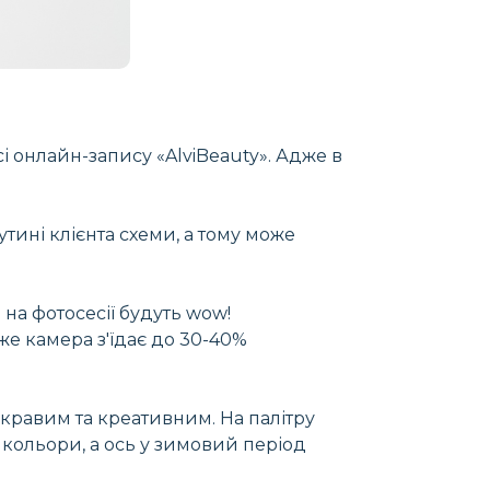
і онлайн-запису «AlviBeauty». Адже в
утині клієнта схеми, а тому може
на фотосесії будуть wow!
дже камера з'їдає до 30-40%
кравим та креативним. На палітру
 кольори, а ось у зимовий період