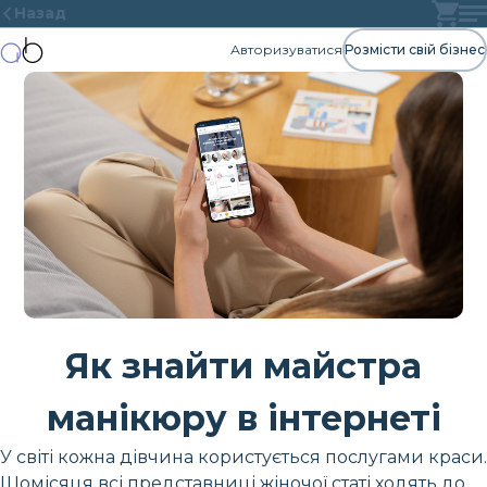
Назад
Авторизуватися
Розмісти свій бізнес
Як знайти майстра
манікюру в інтернеті
У світі кожна дівчина користується послугами краси.
Щомісяця всі представниці жіночої статі ходять до