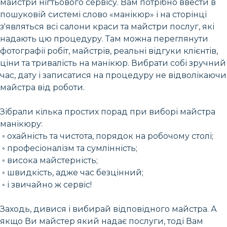
майстри нігтьового сервісу. Вам потрібно ввести в
пошуковій системі слово «манікюр» і на сторінці
з'являться всі салони краси та майстри послуг, які
надають цю процедуру. Там можна переглянути
фотографії робіт, майстрів, реальні відгуки клієнтів,
ціни та тривалість на манікюр. Вибрати собі зручний
час, дату і записатися на процедуру не відволікаючи
майстра від роботи.
Зібрали кілька простих порад при виборі майстра
манікюру:
◦ охайність та чистота, порядок на робочому столі;
◦ професіоналізм та сумлінність;
◦ висока майстерність;
◦ швидкість, адже час безцінний;
◦ і звичайно ж сервіс!
Заходь, дивися і вибирай відповідного майстра. А
якщо Ви майстер який надає послуги, тоді Вам