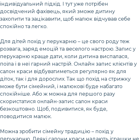
індивідуальний підхід. І тут уже потрібен
досвідчений фахівець, який зможе дитину
захопити та зацікавити, щоб малюк відчував себе
спокійно та легко.
Для дітей похід у перукарню – це свого роду теж
розвага, заряд емоцій та веселого настрою. Запис у
перукарню краще дати, коли дитина виспалася,
поїла і в неї гарний настрій. Онлайн запис клієнтів у
салон краси відбуватиметься регулярно як для
діток, так і для дорослих. Так що похід на стрижку
може бути сімейний, і малюкові буде набагато
спокійніше. Або ж можна для першого разу
скористатися онлайн-запис салон краси
безкоштовно. Щоб, подивитися, як буде,
поводитися малюк.
Можна зробити сімейну традицію – похід у
перукарню. Деякі салони краси надають іграшки не