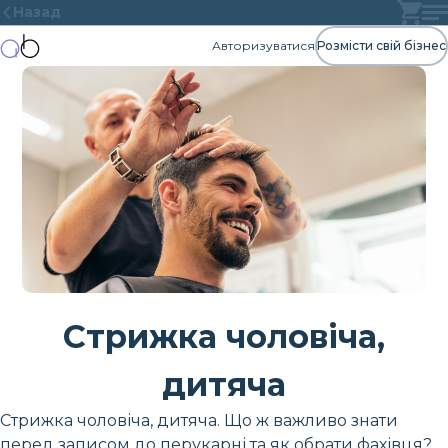
Назад
Авторизуватися
Розмісти свій бізнес
Стрижка чоловіча,
дитяча
Стрижка чоловіча, дитяча. Що ж важливо знати
перед записом до перукарні та як обрати фахівця?