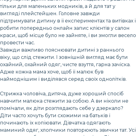
тільки для маленьких модників, а й для тат у
вигляді плейстейшен. Головне завжди
підтримувати дитину в її експериментах та витівках і
робити попередньо онлайн запис клієнтів у салон
краси, щоб місце було не зайняте, і ви змогли весело
провести час.
Завжди важливо пояснювати дитині з раннього
віку, що слід стежити. І зовнішній вигляд має бути
охайний, охайний одяг, чисте взуття, гарна зачіска.
Адже кожна мама хоче, щоб її малюк був
наймоднішим і виділявся серед своїх однолітків.
Стрижка чоловіча, дитяча, дуже хороший спосіб
навчити малюка стежити за собою. А ви ніколи не
помічали, як діти розглядають себе у дзеркало?
Діти часто хочуть бути схожими на батьків і
починають їх копіювати. Дівчатка одягають
маминий одяг, хлопчики повторюють звички тат. Усі