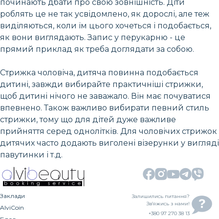
починають дбати про свою зовнішність. Діти
роблять це не так усвідомлено, як дорослі, але теж
виділяються, коли їм цього хочеться і подобається,
як вони виглядають. Запис у перукарню - це
прямий приклад як треба доглядати за собою.
Стрижка чоловіча, дитяча повинна подобається
дитині, завжди вибирайте практичніші стрижки,
щоб дитині нічого не заважало. Він має почуватися
впевнено. Також важливо вибирати певний стиль
стрижки, тому що для дітей дуже важливе
прийняття серед однолітків. Для чоловічих стрижок
дитячих часто додають виголені візерунки у вигляді
павутинки і т.д.
Заклади
Залишились питання?
Зв’яжись з нами!
AlviCoin
+380 97 270 38 13