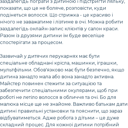
заздалегідь пограти з дитиною і підстригти ляльку,
показати, що це не боляче, розповісти, куди
подінеться волосся. Що стрижка - це красиво і
нічого не заважатиме і лізтиме в очі. Можна робити
заздалегідь онлайн-запис клієнтів у салон краси.
Разом із друзями дитини їм буде веселіше
спостерігати за процесом.
Зазвичай у дитячих перукарнях має бути
спеціальне обладнані крісла, машинки, іграшки,
мультфільми. Обов'язково має бути безпечно, якщо
дитина занадто мала або вона занадто активна.
Майстер повинен стежити за ситуацією та
забезпечити спеціальними окулярами, щоб при
роботі не летіло волосся в обличчя та очі. Бо для
малюка місце ще не знайоме. Важливо батькам дати
дитині правильні установки та пояснити, що зараз
відбуватиметься. Адже робота з дітьми – це дуже
складний процес. Для кожної дитини потрібний