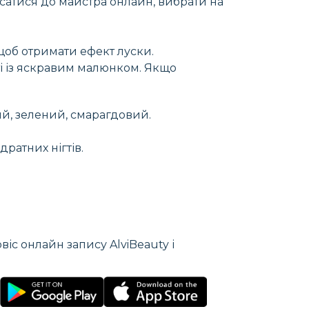
исатися до майстра онлайн, вибрати на
 щоб отримати ефект луски.
ті із яскравим малюнком. Якщо
ий, зелений, смарагдовий.
ратних нігтів.
іс онлайн запису AlviBeauty і