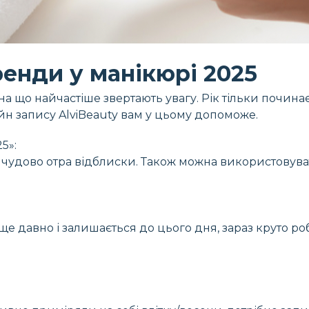
енди у манікюрі 2025
 на що найчастіше звертають увагу. Рік тільки почина
н запису AlviBeauty вам у цьому допоможе.
5»:
і чудово отра відблиски. Також можна використовуват
е давно і залишається до цього дня, зараз круто робит