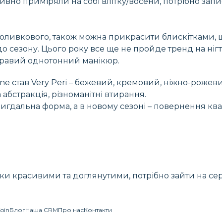
тивно приміряли на собі влітку/восени, потрібно зап
о, оливкового, також можна прикрасити блискітками,
 сезону. Цього року все ще не пройде тренд на ніг
кравий однотонний манікюр.
one став Very Peri – бежевий, кремовий, ніжно-рожев
 абстракція, різноманітні втирання.
игдальна форма, а в новому сезоні – повернення квад
и красивими та доглянутими, потрібно зайти на серв
Coin
Блог
Наша CRM
Про нас
Контакти