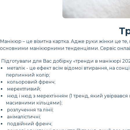
Тр
Манікюр – це візитна картка. Адже руки жінки це те,
основними манікюрними тенденціями. Сервіс онлай
Підготували для Вас добірку «тренди в манікюрі 202
металік - це ефект всім відомої втирання, на сонц
перлинний колір;
кольоровий френч;
мерехтливий;
нюд і нюд з мерехтінням (1 тренд, який увірвався щ
масивними кільцями);
розлучення та лінії;
анімалістичні;
подвійний френч;