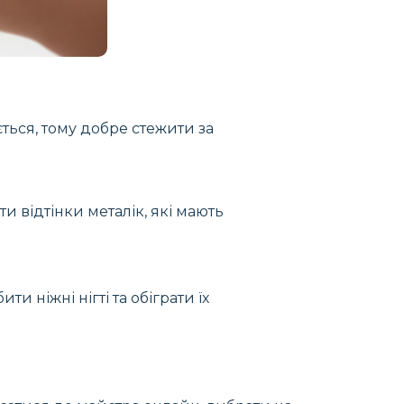
ється, тому добре стежити за
и відтінки металік, які мають
и ніжні нігті та обіграти їх