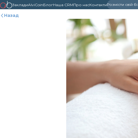
Розмісти свій б
Заклади
AlviCoin
Блог
Наша CRM
Про нас
Контакти
Назад