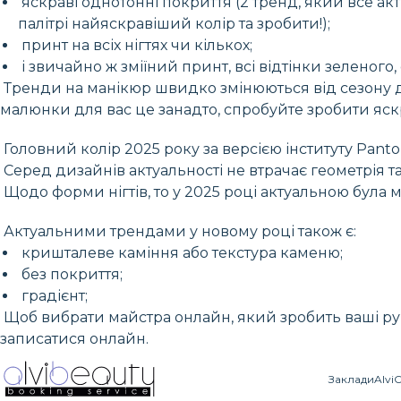
яскраві однотонні покриття (2 тренд, який все ак
палітрі найяскравіший колір та зробити!);
принт на всіх нігтях чи кількох;
і звичайно ж зміїний принт, всі відтінки зеленог
Тренди на манікюр швидко змінюються від сезону до
малюнки для вас це занадто, спробуйте зробити яс
Головний колір 2025 року за версією інституту Pant
Серед дизайнів актуальності не втрачає геометрія та
Щодо форми нігтів, то у 2025 році актуальною була м
Актуальними трендами у новому році також є:
кришталеве каміння або текстура каменю;
без покриття;
градієнт;
Щоб вибрати майстра онлайн, який зробить ваші рук
записатися онлайн.
Заклади
Alvi