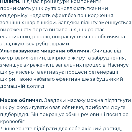
Пілінги.
Під час процедури компоненти
проникають у шкіру та оновлюють тканини
епідермісу, надають ефект без пошкодження
зовнішніх шарів шкіри. Завдяки пілінгу зменшується
вираженість пор та висипання, шкіра стає
еластичною, рівною, покращується тон обличчя та
згладжуються рубці, шрами.
Ультразвукове чищення обличчя.
Очищає від
омертвілих клітин, шкірного жиру та забруднення,
зменшує вираженість запальних процесів. Насичує
шкіру кисень та активізує процеси регенерації
шкіри. І воно набагато ефективніше за будь-який
домашній догляд.
Масаж обличчя.
Завдяки масажу можна підтягнути
шкіру, скоригувати овал обличчя, прибрати друге
підборіддя. Він покращує обмін речовин і посилює
кровообіг.
Якщо хочете підібрати для себе якісний догляд,