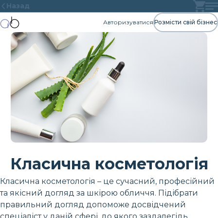
Назад
Авторизуватися
Розмісти свій бізнес
Класична косметологія
Класична косметологія – це сучасний, професійний
та якісний догляд за шкірою обличчя. Підібрати
правильний догляд допоможе досвідчений
спеціаліст у даній сфері, до якого заздалегідь