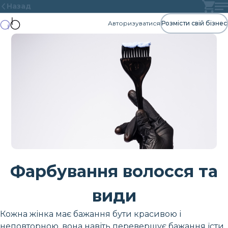
Назад
Авторизуватися
Розмісти свій бізнес
Фарбування волосся та
види
Кожна жінка має бажання бути красивою і
неповторною, вона навіть перевершує бажання їсти,