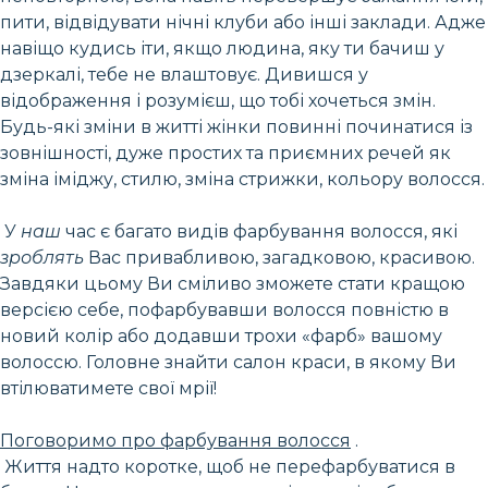
пити, відвідувати нічні клуби або інші заклади. Адже
навіщо кудись іти, якщо людина, яку ти бачиш у
дзеркалі, тебе не влаштовує. Дивишся у
відображення і розумієш, що тобі хочеться змін.
Будь-які зміни в житті жінки повинні починатися із
зовнішності, дуже простих та приємних речей як
зміна іміджу, стилю, зміна стрижки, кольору волосся.
У
наш
час є багато видів фарбування волосся, які
зроблять
Вас привабливою, загадковою, красивою.
Завдяки цьому Ви сміливо зможете стати кращою
версією себе, пофарбувавши волосся повністю в
новий колір або додавши трохи «фарб» вашому
волоссю. Головне знайти салон краси, в якому Ви
втілюватимете свої мрії!
Поговоримо про фарбування волосся
.
Життя надто коротке, щоб не перефарбуватися в