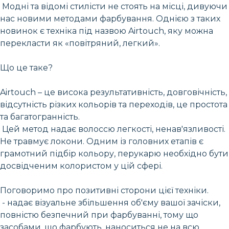
Модні та відомі стилісти не стоять на місці, дивуючи
нас новими методами фарбування. Однією з таких
новинок є техніка під назвою Airtouch, яку можна
перекласти як «повітряний, легкий».
Що це таке?
Airtouch – це висока результативність, довговічність,
відсутність різких кольорів та переходів, це простота
та багатогранність.
Цей метод надає волоссю легкості, ненав'язливості.
Не травмує локони. Одним із головних етапів є
грамотний підбір кольору, перукарю необхідно бути
досвідченим колористом у цій сфері.
Поговоримо про позитивні сторони цієї техніки.
- надає візуальне збільшення об'єму вашої зачіски,
повністю безпечний при фарбуванні, тому що
засобами, що фарбують, наноситься не на всю