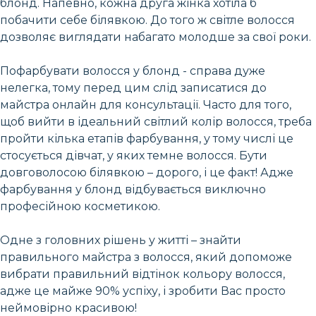
блонд. Напевно, кожна друга жінка хотіла б
побачити себе білявкою. До того ж світле волосся
дозволяє виглядати набагато молодше за свої роки.
Пофарбувати волосся у блонд - справа дуже
нелегка, тому перед цим слід записатися до
майстра онлайн для консультації. Часто для того,
щоб вийти в ідеальний світлий колір волосся, треба
пройти кілька етапів фарбування, у тому числі це
стосується дівчат, у яких темне волосся. Бути
довговолосою білявкою – дорого, і це факт! Адже
фарбування у блонд відбувається виключно
професійною косметикою.
Одне з головних рішень у житті – знайти
правильного майстра з волосся, який допоможе
вибрати правильний відтінок кольору волосся,
адже це майже 90% успіху, і зробити Вас просто
неймовірно красивою!