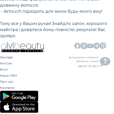
довжину волосся;
- Airtouch підходить для жінок будь-якого віку!
Тому все у Ваших руках! Знайдіть салон, хорошого
майстра і довіртеся йому повністю, результат Вас
здивує.
Заклади
Залишились питання?
Зв’яжись з нами!
AlviCoin
+380 97 270 38 13
Блог
Наша CRM
Про нас
Контакти