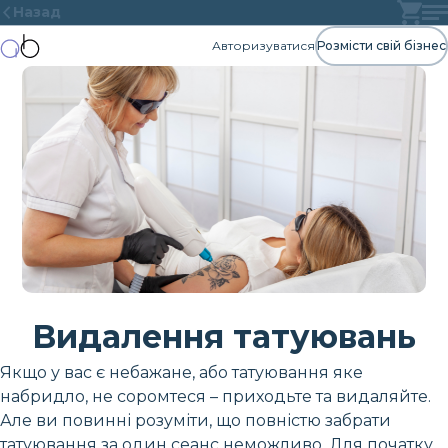
Назад
Авторизуватися
Розмісти свій бізнес
Видалення татуювань
Якщо у вас є небажане, або татуювання яке
набридло, не соромтеся – приходьте та видаляйте.
Але ви повинні розуміти, що повністю забрати
татуювання за один сеанс неможливо. Для початку