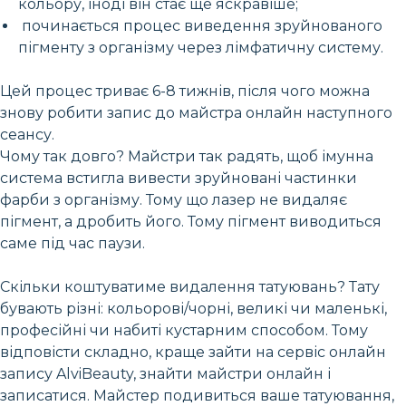
кольору, іноді він стає ще яскравіше;
починається процес виведення зруйнованого
пігменту з організму через лімфатичну систему.
Цей процес триває 6-8 тижнів, після чого можна
знову робити запис до майстра онлайн наступного
сеансу.
Чому так довго? Майстри так радять, щоб імунна
система встигла вивести зруйновані частинки
фарби з організму. Тому що лазер не видаляє
пігмент, а дробить його. Тому пігмент виводиться
саме під час паузи.
Скільки коштуватиме видалення татуювань? Тату
бувають різні: кольорові/чорні, великі чи маленькі,
професійні чи набиті кустарним способом. Тому
відповісти складно, краще зайти на сервіс онлайн
запису AlviBeauty, знайти майстри онлайн і
записатися. Майстер подивиться ваше татуювання,