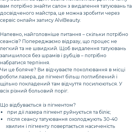
вам потрібно знайти салон з видалення татуювань та
досвідченого майстра, це можна зробити через
сервіс онлайн запису AlviBeauty.
Напевно, найголовніше питання – скільки потрібно
сеансів? Попереджаємо відразу, що процес не
легкий та не швидкий. Щоб видалення татуювань
залишилося без шрамів і рубців – потрібно
набратися терпіння.
Чи це боляче? Ви відчуваєте поколювання в місці
роботи лазера, де пігмент більш поглиблений і
щільно покладений там відчуття посилюються. У
всіх різний больовий поріг.
Що відбувається із пігментом?
при дії лазера пігмент руйнується та біліє;
після сеансу татуювання охолоджують 30-40
хвилин і пігменту повертається насиченість