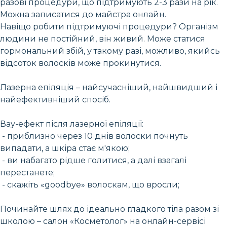
разові процедури, що підтримують 2-3 рази на рік.
Можна записатися до майстра онлайн.
Навіщо робити підтримуючі процедури? Організм
людини не постійний, він живий. Може статися
гормональний збій, у такому разі, можливо, якийсь
відсоток волосків може прокинутися.
Лазерна епіляція – найсучасніший, найшвидший і
найефективніший спосіб.
Вау-ефект після лазерної епіляції:
- приблизно через 10 днів волоски почнуть
випадати, а шкіра стає м'якою;
- ви набагато рідше голитися, а далі взагалі
перестанете;
- скажіть «goodbye» волоскам, що вросли;
Починайте шлях до ідеально гладкого тіла разом зі
школою – салон «Косметолог» на онлайн-сервісі