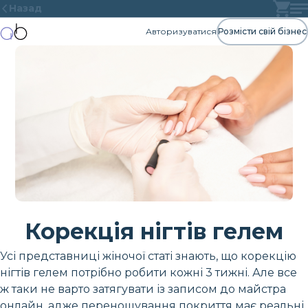
Назад
Авторизуватися
Розмісти свій бізнес
Корекція нігтів гелем
Усі представниці жіночої статі знають, що корекцію
нігтів гелем потрібно робити кожні 3 тижні. Але все
ж таки не варто затягувати із записом до майстра
онлайн, адже переношування покриття має реальні