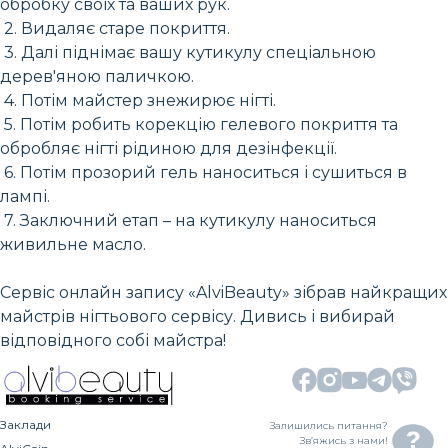
обробку своїх та ваших рук.
2. Видаляє старе покриття.
3. Далі піднімає вашу кутикулу спеціальною
дерев'яною паличкою.
4. Потім майстер знежирює нігті.
5. Потім робить корекцію гелевого покриття та
обробляє нігті рідиною для дезінфекції.
6. Потім прозорий гель наноситься і сушиться в
лампі.
7. Заключний етап – на кутикулу наноситься
живильне масло.
Сервіс онлайн запису «AlviBeauty» зібрав найкращих
майстрів нігтьового сервісу. Дивись і вибирай
відповідного собі майстра!
Заклади
Залишились питання?
Зв’яжись з нами!