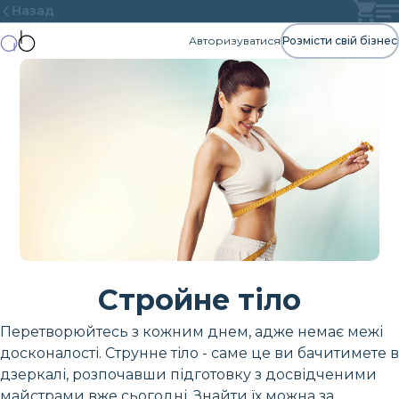
Назад
Авторизуватися
Розмісти свій бізнес
Стройне тіло
Перетворюйтесь з кожним днем, адже немає межі
досконалості. Струнне тіло - саме це ви бачитимете в
дзеркалі, розпочавши підготовку з досвідченими
майстрами вже сьогодні. Знайти їх можна за