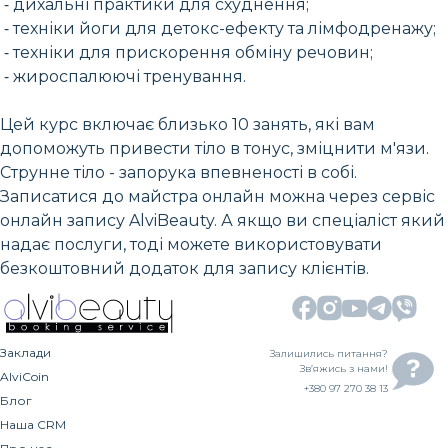
⁃ дихальні практики для схуднення;
⁃ техніки йоги для детокс-ефекту та лімфодренажу;
⁃ техніки для прискорення обміну речовин;
⁃ жироспалюючі тренування.
Цей курс включає близько 10 занять, які вам
допоможуть привести тіло в тонус, зміцнити м'язи.
Струнне тіло - запорука впевненості в собі.
Записатися до майстра онлайн можна через сервіс
онлайн запису AlviBeauty. А якщо ви спеціаліст який
надає послуги, тоді можете використовувати
безкоштовний додаток для запису клієнтів.
Заклади
Залишились питання?
Зв’яжись з нами!
AlviCoin
+380 97 270 38 13
Блог
Наша CRM