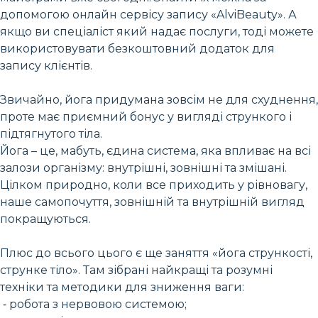
допомогою онлайн сервісу запису «AlviBeauty». А
якщо ви спеціаліст який надає послуги, тоді можете
використовувати безкоштовний додаток для
запису клієнтів.
Звичайно, йога придумана зовсім не для схуднення,
проте має приємний бонус у вигляді стрункого і
підтягнутого тіла.
Йога – це, мабуть, єдина система, яка впливає на всі
залози організму: внутрішні, зовнішні та змішані.
Цілком природно, коли все приходить у рівновагу,
наше самопочуття, зовнішній та внутрішній вигляд
покращуються.
Плюс до всього цього є ще заняття «йога стрункості,
струнке тіло». Там зібрані найкращі та розумні
техніки та методики для зниження ваги:
⁃ робота з нервовою системою;