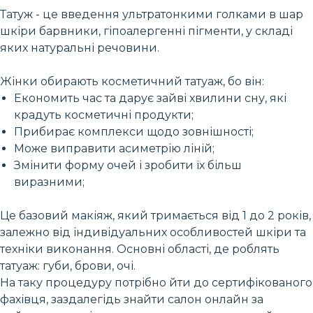
Татуж - це введення ультратонкими голками в шар
шкіри барвники, гіпоалергенні пігменти, у складі
яких натуральні речовини.
Жінки обирають косметичний татуаж, бо він:
Економить час та дарує зайві хвилини сну, які
крадуть косметичні продукти;
Прибирає комплекси щодо зовнішності;
Може виправити асиметрію ліній;
Змінити форму очей і зробити їх більш
виразними;
Це базовий макіяж, який тримається від 1 до 2 років,
залежно від індивідуальних особливостей шкіри та
техніки виконання. Основні області, де роблять
татуаж: губи, брови, очі.
На таку процедуру потрібно йти до сертифікованого
фахівця, заздалегідь знайти салон онлайн за