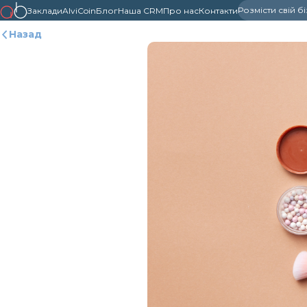
Розмісти свій б
Заклади
AlviCoin
Блог
Наша CRM
Про нас
Контакти
Назад