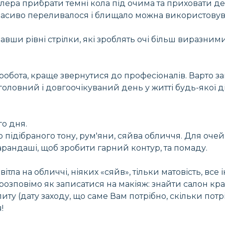
ера прибрати темні кола під очима та приховати де
красиво переливалося і блищало можна використовува
авши рівні стрілки, які зроблять очі більш виразни
робота, краще звернутися до професіоналів. Варто з
 головний і довгоочікуваний день у житті будь-якої 
го дня.
 підібраного тону, рум'яни, сяйва обличчя. Для оче
рандаші, щоб зробити гарний контур, та помаду.
тла на обличчі, ніяких «сяйв», тільки матовість, все і
розповімо як записатися на макіяж: знайти салон кр
ту (дату заходу, що саме Вам потрібно, скільки потріб
!