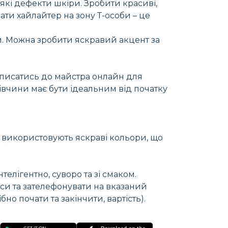
які дефекти шкіри. Зробити красиві,
ти хайлайтер на зону Т-особи – це
ми. Можна зробити яскравий акцент за
аписатись до майстра онлайн для
дівчини має бути ідеальним від початку
й використовують яскраві кольори, що
нтелігентно, суворо та зі смаком.
аси та зателефонувати на вказаний
но почати та закінчити, вартість).