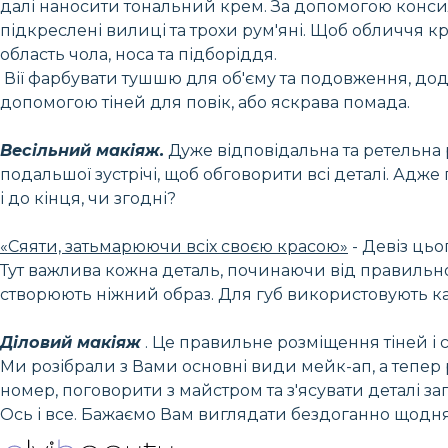
далі наносити тональний крем. За допомогою консил
підкреслені вилиці та трохи рум'яні. Щоб обличчя 
область чола, носа та підборіддя.
Вії фарбувати тушшю для об'єму та подовження, дод
допомогою тіней для повік, або яскрава помада.
Весільний макіяж.
Дуже відповідальна та ретельна 
подальшої зустрічі, щоб обговорити всі деталі. Адже
і до кінця, чи згодні?
«Сяяти, затьмарюючи всіх своєю красою»
- Девіз цьо
Тут важлива кожна деталь, починаючи від правильно
створюють ніжний образ. Для губ використовують ка
Діловий макіяж
. Це правильне розміщення тіней і сві
Ми розібрали з Вами основні види мейк-ап, а тепер 
номер, поговорити з майстром та з'ясувати деталі запи
Ось і все. Бажаємо Вам виглядати бездоганно щодня