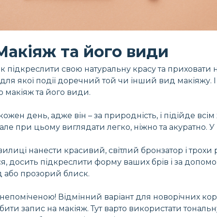
Макіяж та його види
 Як підкреслити свою натуральну красу та приховат
для якої події доречний той чи інший вид макіяжу. 
 макіяж та його види.
кожен день, адже він – за природність, і підійде всі
 але при цьому виглядати легко, ніжно та акуратно.
вилиці нанести красивий, світлий бронзатор і трохи
, досить підкреслити форму ваших брів і за допомо
д або прозорий блиск.
епоміченою! Відмінний варіант для новорічних корп
ити запис на макіяж. Тут варто використати тональну