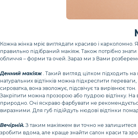
Кожна жінка мріє виглядати красиво і карколомно.
правильно підібраний макіяж. Також потрібно знати 
обличчя – форми та очей. Зараз ми з Вами розберемо
Денний макіяж
. Такий вигляд цілком підходить на 
натуральних відтінків можна підкреслити переваги,
сироватка, вона зволожує, підсвічує та вирівнює тон.
Закріпити можна прозорою або пудрою відтінку. На 
природно. Очі яскраво фарбувати не рекомендується
виразними. Для губ підійдуть нюдові відтінки пома
Вечірній.
З таким макіяжем ви точно не залишитеся н
зробити вдома, але краще знайти салон краси та зроб