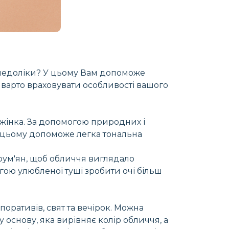
и недоліки? У цьому Вам допоможе
І варто враховувати особливості вашого
м жінка. За допомогою природних і
 У цьому допоможе легка тональна
 рум'ян, щоб обличчя виглядало
гою улюбленої туші зробити очі більш
оративів, свят та вечірок. Можна
 основу, яка вирівняє колір обличчя, а