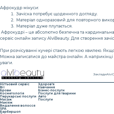
Афрокудр мінуси:
Зачіска потребує щоденного догляду.
Матеріал одноразовий для повторного викор
Матеріал дуже плутається.
Афрокудрі – це абсолютно безпечна та кардинальна 
сервіс онлайн запису AlviBeauty. Для створення зачі
При розчісуванні кучері стають легкою хвилею. Якщо 
Можна записатися до майстра онлайн. А наприкінці н
уваги.
Заклади
Alvi
Нігтьовий сервіс
Здоров'я
Вії
Навчання
Брови
Бізнес-послуги
Косметологія
Послуги для тварини
Перукарські послуги
Авто
Масаж
Послуги
Макіяж
Видалення волосся
SPA
Барбершоп