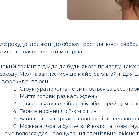
Афрокудрі додають до образу трохи легкості, свобод
лише гіпоалергенний матеріал.
Такий варіант підійде до будь-якого приводу. Також
заходу. Можна записатися до майстра онлайн. Для ць
Афрокудрі плюси:
Структура локонів не змінюється за весь пері
Миття голови раз на тиждень.
Для догляду потрібна олія або спрей для лег
Термін носіння до 2-х місяців.
Заплітається каркас із колосків із канекалон
Можна вибрати будь-який колір та довжину.
Саме волосся для нарощування спеціальне, якісне т