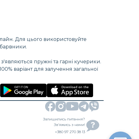
нлайн. Для цього використовуйте
а барвники.
 з'являються пружні та гарні кучерики.
100% варіант для залучення загальної
Залишились питання?
Зв’яжись з нами!
+380 97 270 38 13