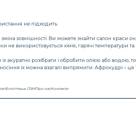
истання не підходить.
зміна зовнішності. Ви можете знайти салон краси о
ски не використовується хімія, гарячі температури т
їх акуратно розібрати і обробити олією або водою, то
осіння їх можна взагалі випрямити. Афрокудрі – це 
Coin
Блог
Наша CRM
Про нас
Контакти