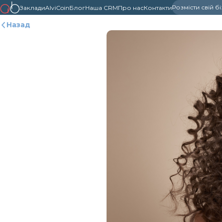
Розмісти свій б
Заклади
AlviCoin
Блог
Наша CRM
Про нас
Контакти
Назад