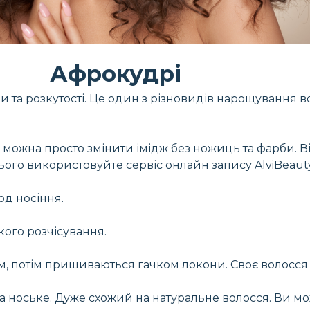
Афрокудрі
и та розкутості. Це один з різновидів нарощування 
 можна просто змінити імідж без ножиць та фарби. В
ого використовуйте сервіс онлайн запису AlviBeauty
од носіння.
кого розчісування.
ом, потім пришиваються гачком локони. Своє волосся 
а ноське. Дуже схожий на натуральне волосся. Ви мо