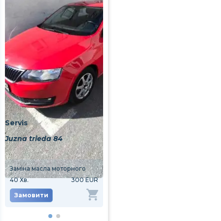
Servis
Juzna trieda 84
Заміна масла моторного
[AlviCoin] [NewClient] Заміна масла моторного
40
Хв.
300 EUR
40
Хв.
240 EUR
Замовити
Замовити