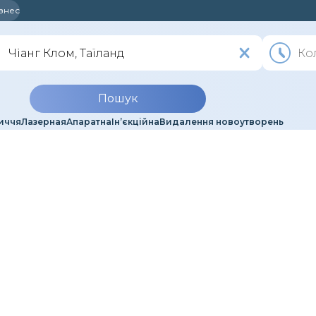
ізнес
Пошук
иччя
Лазерная
Апаратна
Ін’єкційна
Видалення новоутворень