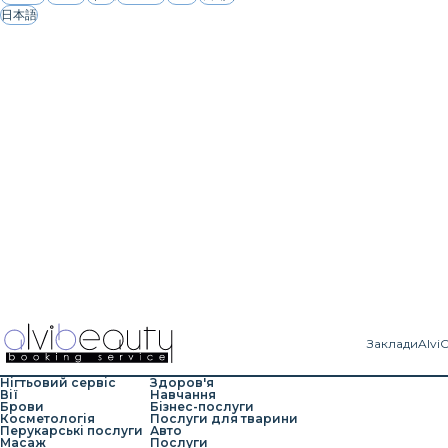
日本語
Заклади
Alvi
Нігтьовий сервіс
Здоров'я
Вії
Навчання
Брови
Бізнес-послуги
Косметологія
Послуги для тварини
Перукарські послуги
Авто
Масаж
Послуги