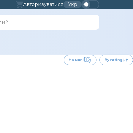
Авторизуватися
Укр
На мапі
By rating