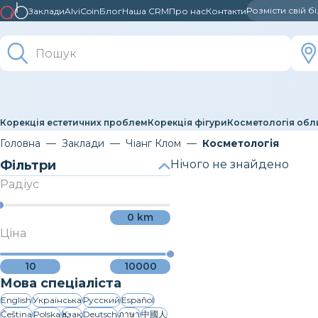
Розмісти свій б
Заклади
AlviCoin
Блог
Наша CRM
Про нас
Контакти
Корекція естетичних проблем
Корекція фігури
Косметологія обл
Головна
Заклади
Чіанг Клом
Косметологія
Фільтри
Нічого не знайдено
Радіус
0
km
Ціна
10
10000
Мова спеціаліста
English
Українська
Русский
Español
Čeština
Polska
Қазақ
Deutsch
ภาษา
中國人