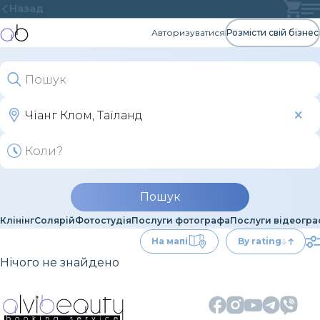
Назад
Авторизуватися
Розмісти свій бізнес
Пошук
Клінінг
Солярій
Фотостудія
Послуги фотографа
Послуги відеогр
На мапі
By rating
Нічого не знайдено