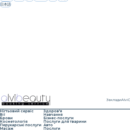
日本語
Заклади
Alvi
Нігтьовий сервіс
Здоров'я
Вії
Навчання
Брови
Бізнес-послуги
Косметологія
Послуги для тварини
Перукарські послуги
Авто
Масаж
Послуги