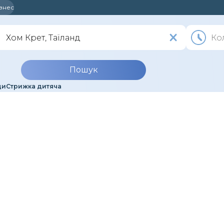
ізнес
Пошук
ди
Стрижка дитяча