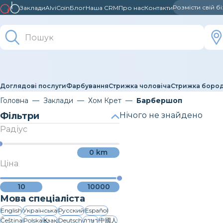
Розмісти свій б
Заклади
AlviCoin
Блог
Наша CRM
Про нас
Контакти
Доглядові послуги
Фарбування
Стрижка чоловіча
Стрижка боро
Головна
Заклади
Хом Крет
Барбершоп
Фільтри
Нічого не знайдено
Радіус
0
km
Ціна
10
10000
Мова спеціаліста
English
Українська
Русский
Español
Čeština
Polska
Қазақ
Deutsch
ภาษา
中國人