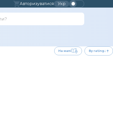
Авторизуватися
Укр
На мапі
By rating