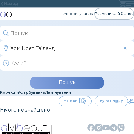
Назад
Авторизуватися
Розмісти свій бізнес
Пошук
Корекція/фарбування
Ламінування
На мапі
By rating
Нічого не знайдено