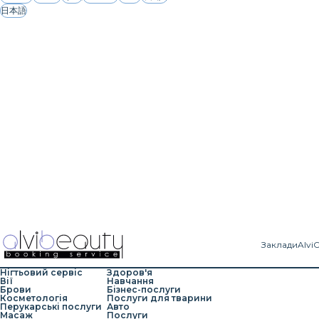
日本語
Заклади
Alvi
Нігтьовий сервіс
Здоров'я
Вії
Навчання
Брови
Бізнес-послуги
Косметологія
Послуги для тварини
Перукарські послуги
Авто
Масаж
Послуги