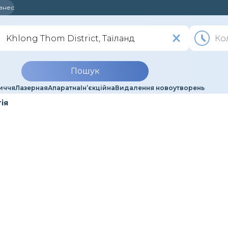
ізнес
Пошук
иччя
Лазерная
Апаратна
Ін’єкційна
Видалення новоутворень
ія