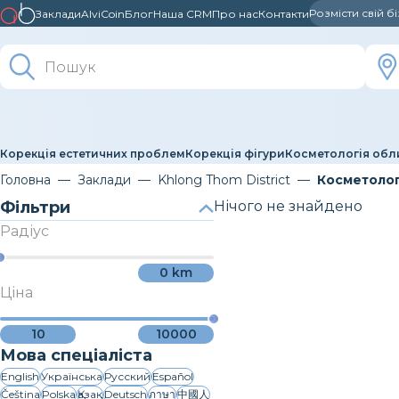
Розмісти свій б
Заклади
AlviCoin
Блог
Наша CRM
Про нас
Контакти
Корекція естетичних проблем
Корекція фігури
Косметологія обл
Головна
Заклади
Khlong Thom District
Косметолог
Фільтри
Нічого не знайдено
Радіус
0
km
Ціна
10
10000
Мова спеціаліста
English
Українська
Русский
Español
Čeština
Polska
Қазақ
Deutsch
ภาษา
中國人