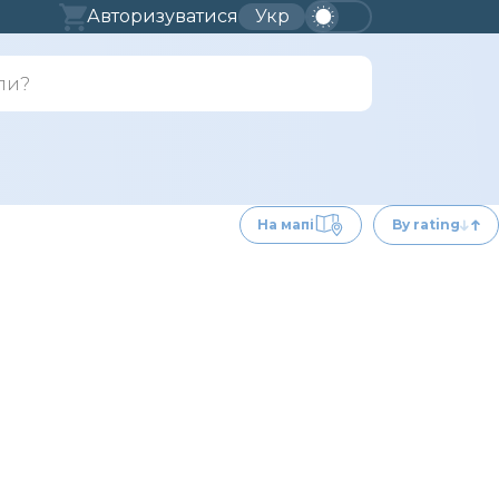
Авторизуватися
Укр
На мапі
By rating