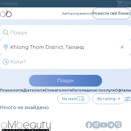
Назад
Авторизуватися
Розмісти свій бізнес
Пошук
Психологія
Дієтологія
Стоматологія
Логопедичні послуги
Офталь
На мапі
By rating
Нічого не знайдено