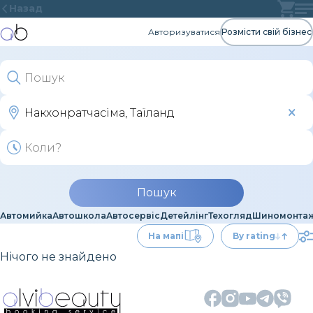
Назад
Авторизуватися
Розмісти свій бізнес
Пошук
Автомийка
Автошкола
Автосервіс
Детейлінг
Техогляд
Шиномонта
На мапі
By rating
Нічого не знайдено